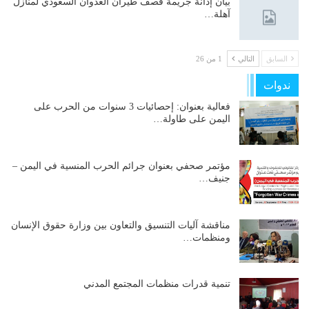
بيان إدانة جريمة قصف طيران العدوان السعودي لمنازل
آهلة…
السابق
التالي
1 من 26
ندوات
فعالية بعنوان: إحصائيات 3 سنوات من الحرب على
اليمن على طاولة…
مؤتمر صحفي بعنوان جرائم الحرب المنسية في اليمن –
جنيف…
مناقشة آليات التنسيق والتعاون بين وزارة حقوق الإنسان
ومنظمات…
تنمية قدرات منظمات المجتمع المدني