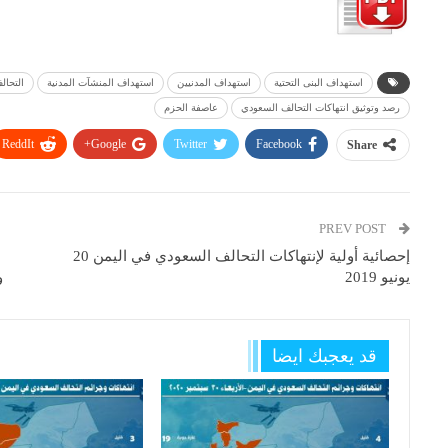
استهداف البنى التحتية
استهداف المدنيين
استهداف المنشآت المدنية
التحا
رصد وتوثيق انتهاكات التحالف السعودي
عاصفة الحزم
ReddIt
Google+
Twitter
Facebook
Share
PREV POST
إحصائية أولية لإنتهاكات التحالف السعودي في اليمن 20
يونيو 2019
و
قد يعجبك ايضا