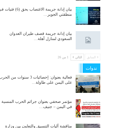
بيان إدانة جريمة الاغتصاب بحق (6) فتيات
منطقتي الجوير…
بيان إدانة جريمة قصف طيران العدوان
السعودي لمنازل آهلة…
السابق
التالي
1 من 26
ندوات
فعالية بعنوان: إحصائيات 3 سنوات من الحر
على اليمن على طاولة…
مؤتمر صحفي بعنوان جرائم الحرب المنسية
في اليمن – جنيف…
مناقشة آليات التنسيق والتعاون بين وزارة