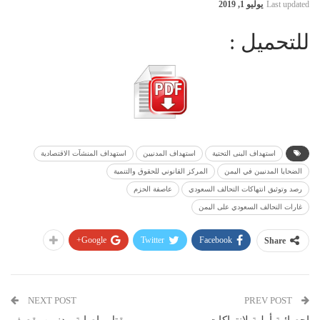
Last updated
يوليو 1, 2019
للتحميل :
استهداف البنى التحتية
استهداف المدنيين
استهداف المنشآت الاقتصادية
الضحايا المدنيين في اليمن
المركز القانوني للحقوق والتنمية
رصد وتوثيق انتهاكات التحالف السعودي
عاصفة الحزم
غارات التحالف السعودي على اليمن
Google+
Twitter
Facebook
Share
NEXT POST
PREV POST
إحصائية أولية لإنتهاكات
مقتل وإصابة مدنيين بقصف