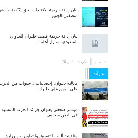
بيان إدانة جريمة الاغتصاب بحق (6) فتيات
منطقتي الجوير…
بيان إدانة جريمة قصف طيران العدوان
السعودي لمنازل آهلة…
السابق
التالي
1 من 26
ندوات
فعالية بعنوان: إحصائيات 3 سنوات من الحر
على اليمن على طاولة…
مؤتمر صحفي بعنوان جرائم الحرب المنسية
في اليمن – جنيف…
مناقشة آليات التنسيق والتعاون بين وزارة