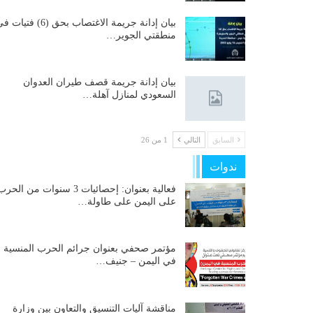
بيان إدانة جريمة الاغتصاب بحق (6) فتيات
منطقتي الجوير…
بيان إدانة جريمة قصف طيران العدوان
السعودي لمنازل آهلة…
السابق
التالي
1 من 26
ندوات
فعالية بعنوان: إحصائيات 3 سنوات من الحر
على اليمن على طاولة…
مؤتمر صحفي بعنوان جرائم الحرب المنسية
في اليمن – جنيف…
مناقشة آليات التنسيق والتعاون بين وزارة