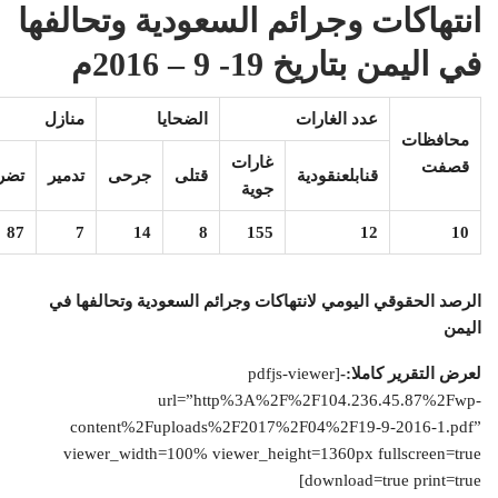
انتهاكات وجرائم السعودية وتحالفها
في اليمن بتاريخ 19- 9 – 2016م
عدد الغارات
الضحايا
منازل
محافظات
غارات
قصفت
قنابل
عنقودية
قتلى
جرحى
تدمير
تضر
جوية
87
7
14
8
155
12
10
الرصد الحقوقي اليومي لانتهاكات وجرائم السعودية وتحالفها في
اليمن
لعرض التقرير كاملا:-
[pdfjs-viewer
url=”http%3A%2F%2F104.236.45.87%2Fwp-
content%2Fuploads%2F2017%2F04%2F19-9-2016-1.pdf”
viewer_width=100% viewer_height=1360px fullscreen=true
download=true print=true]