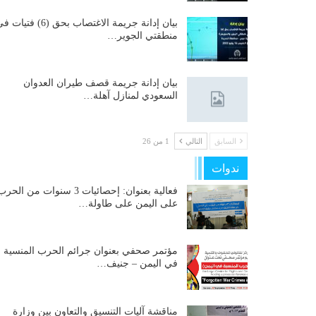
بيان إدانة جريمة الاغتصاب بحق (6) فتيات
منطقتي الجوير…
بيان إدانة جريمة قصف طيران العدوان
السعودي لمنازل آهلة…
السابق
التالي
1 من 26
ندوات
فعالية بعنوان: إحصائيات 3 سنوات من الحر
على اليمن على طاولة…
مؤتمر صحفي بعنوان جرائم الحرب المنسية
في اليمن – جنيف…
مناقشة آليات التنسيق والتعاون بين وزارة