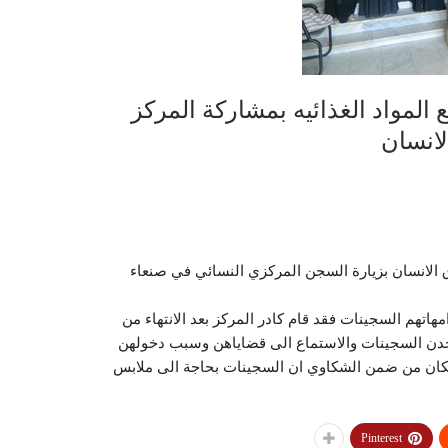
المواد الغذائيه بمشاركة المركز
لانسان
وق الانسان بزيارة السجن المركزي النسائي في صنعاء
 سجينه و 15 طفل متواجدين مع امهاتهم السجينات فقد قام كادر المركز بعد الانتهاء من
تواجدن السجينات والاستماع الى قضاياهن وسبب دخولهن
 فكان من ضمن الشكاوي ان السجينات بحاجة الى ملابس
Pinterest