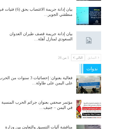
بيان إدانة جريمة الاغتصاب بحق (6) فتيات
منطقتي الجوير…
بيان إدانة جريمة قصف طيران العدوان
السعودي لمنازل آهلة…
السابق
التالي
1 من 26
ندوات
فعالية بعنوان: إحصائيات 3 سنوات من الحر
على اليمن على طاولة…
مؤتمر صحفي بعنوان جرائم الحرب المنسية
في اليمن – جنيف…
مناقشة آليات التنسيق والتعاون بين وزارة