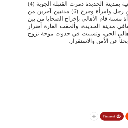
يقع الحي في مديرية الحوك أحد الأحياء كثافة سكانية بمدينة الحديدة دمرت القنبلة الجوية (4)
منازل على ساكنيها وأسفرت عن مقتل (2) مدنيين رجل وامرأة وجرح (6) مدنيين آخرين من
و(4) نساء إحداهن امرأة مسنة قام الأهالي بإخراج الضحايا من بين
ي مدينة الحديدة، وألحقت الغارة أضرار
أهالي الحي، وتسببت في حدوث موجة نزوح
ثاً عن الأمن والاستقرار.
Pinterest