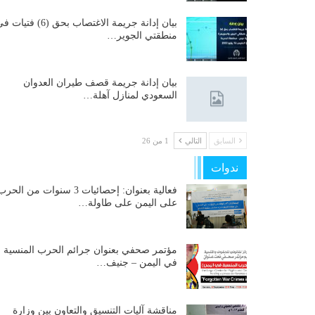
بيان إدانة جريمة الاغتصاب بحق (6) فتيات
منطقتي الجوير…
بيان إدانة جريمة قصف طيران العدوان
السعودي لمنازل آهلة…
السابق
التالي
1 من 26
ندوات
فعالية بعنوان: إحصائيات 3 سنوات من الحر
على اليمن على طاولة…
مؤتمر صحفي بعنوان جرائم الحرب المنسية
في اليمن – جنيف…
مناقشة آليات التنسيق والتعاون بين وزارة