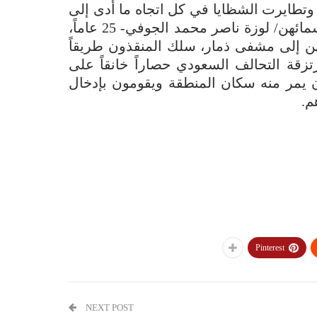
وتطايرت الشظايا في كل اتجاه ما أدى إلى
إصابة (2) مدنيين من أسرته امرأة حامل وطفلة أسمائهن/ لوزة ناصر محمد الجوفي- 25 عاماً،
 12 عاماً، وتم إسعافهن إلى مشفى ذمار، سلك المنقذون طريقاً
ة التحالف السعودي حصاراً خانقاً على
ن يمر منه سكان المنطقة ويقومون بإدخال
م.
Pinterest
NEXT POST