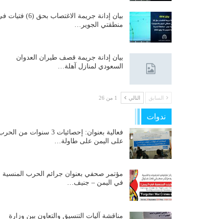
بيان إدانة جريمة الاغتصاب بحق (6) فتيات
منطقتي الجوير…
بيان إدانة جريمة قصف طيران العدوان
السعودي لمنازل آهلة…
السابق
التالي
1 من 26
ندوات
فعالية بعنوان: إحصائيات 3 سنوات من الحر
على اليمن على طاولة…
مؤتمر صحفي بعنوان جرائم الحرب المنسية
في اليمن – جنيف…
مناقشة آليات التنسيق والتعاون بين وزارة