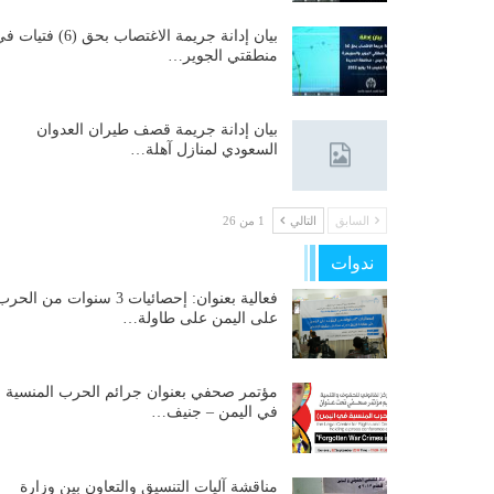
بيان إدانة جريمة الاغتصاب بحق (6) فتيات
منطقتي الجوير…
بيان إدانة جريمة قصف طيران العدوان
السعودي لمنازل آهلة…
السابق
التالي
1 من 26
ندوات
فعالية بعنوان: إحصائيات 3 سنوات من الحر
على اليمن على طاولة…
مؤتمر صحفي بعنوان جرائم الحرب المنسية
في اليمن – جنيف…
مناقشة آليات التنسيق والتعاون بين وزارة