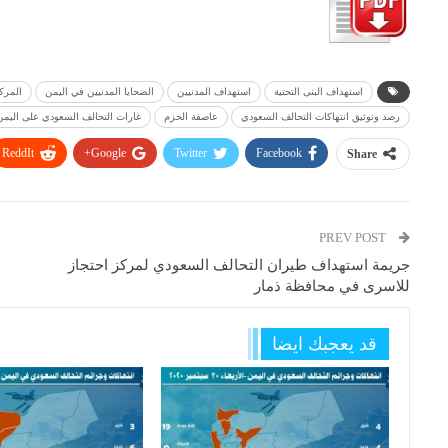
استهداف البنى التحتية
استهداف المدنيين
الضحايا المدنيين في اليمن
المركز
رصد وتوثيق انتهاكات التحالف السعودي
عاصفة الحزم
غارات التحالف السعودي على اليمن
ReddIt
Google+
Twitter
Facebook
Share
PREV POST
جريمة استهداف طيران التحالف السعودي لمركز احتجاز
للاسرى في محافظة ذمار
قد يعجبك ايضا