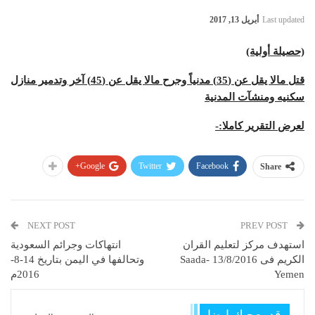
Last updated
أبريل 13, 2017
(حصيلة أولية)
قتل مالا يقل عن (35) مدنياً وجرح مالا يقل عن (45) آخر وتدمير منازل
سكنيه ومنشآت المدنية
لعرض التقرير كاملا:-
Google+
Twitter
Facebook
Share
NEXT POST
PREV POST
استهدف مركز لتعليم القران
انتهاكات وجرائم السعودية
الكريم فى 13/8/2016 Saada-
وتحالفها في اليمن بتاريخ 14-8-
Yemen
2016م