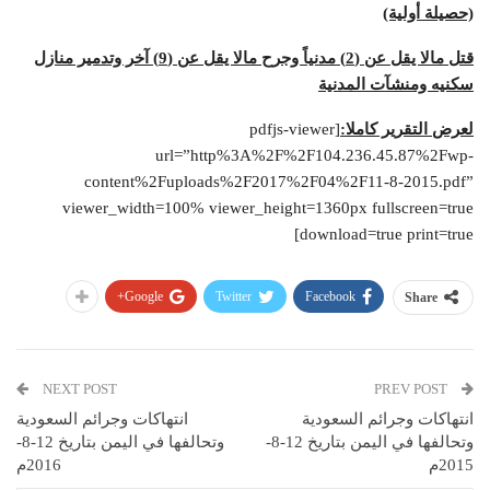
(حصيلة أولية)
قتل مالا يقل عن (2) مدنياً وجرح مالا يقل عن (9) آخر وتدمير منازل
سكنيه ومنشآت المدنية
لعرض التقرير كاملا:
[pdfjs-viewer
url=”http%3A%2F%2F104.236.45.87%2Fwp-
content%2Fuploads%2F2017%2F04%2F11-8-2015.pdf”
viewer_width=100% viewer_height=1360px fullscreen=true
download=true print=true]
Google+
Twitter
Facebook
Share
NEXT POST
PREV POST
انتهاكات وجرائم السعودية
انتهاكات وجرائم السعودية
وتحالفها في اليمن بتاريخ 12-8-
وتحالفها في اليمن بتاريخ 12-8-
2015م
2016م