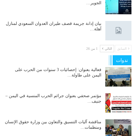
الجوير…
بيان إدانة جريمة قصف طيران العدوان السعودي لمنازل
آهلة…
السابق
التالي
1 من 26
ندوات
فعالية بعنوان: إحصائيات 3 سنوات من الحرب على
اليمن على طاولة…
مؤتمر صحفي بعنوان جرائم الحرب المنسية في اليمن –
جنيف…
مناقشة آليات التنسيق والتعاون بين وزارة حقوق الإنسان
ومنظمات…