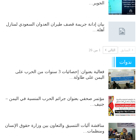
الجوير…
بيان إدانة جريمة قصف طيران العدوان السعودي لمنازل
آهلة…
السابق
التالي
1 من 26
ندوات
فعالية بعنوان: إحصائيات 3 سنوات من الحرب على
اليمن على طاولة…
مؤتمر صحفي بعنوان جرائم الحرب المنسية في اليمن –
جنيف…
مناقشة آليات التنسيق والتعاون بين وزارة حقوق الإنسان
ومنظمات…