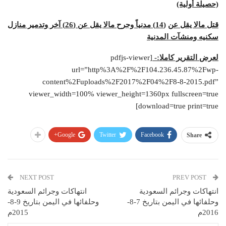
(حصيلة أولية)
قتل
مالا يقل عن
(14) مدنياً وجرح مالا يقل عن (
26
) آخر وتدمير منازل
سكنيه ومنشآت المدنية
لعرض التقرير كاملا:-
[pdfjs-viewer
url=”http%3A%2F%2F104.236.45.87%2Fwp-
content%2Fuploads%2F2017%2F04%2F8-8-2015.pdf”
viewer_width=100% viewer_height=1360px fullscreen=true
download=true print=true]
Google+
Twitter
Facebook
Share
NEXT POST
PREV POST
انتهاكات وجرائم السعودية
انتهاكات وجرائم السعودية
وحلفائها في اليمن بتاريخ 7-8-
وحلفائها في اليمن بتاريخ 9-8-
2016م
2015م