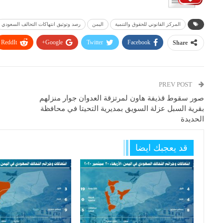
المركز القانوني للحقوق والتنمية
اليمن
رصد وتوثيق انتهاكات التحالف السعودي
ReddIt
Google+
Twitter
Facebook
Share
PREV POST
صور سقوط قذيفة هاون لمرتزقة العدوان جوار منزلهم
بقرية السبل عزلة السويق بمديرية التحيتا في محافظة
الحديدة
قد يعجبك ايضا