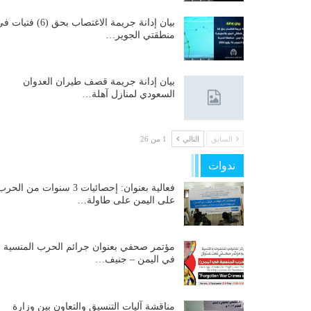
بيان إدانة جريمة الاغتصاب بحق (6) فتيات
منطقتي الجوير…
بيان إدانة جريمة قصف طيران العدوان
السعودي لمنازل آهلة…
السابق
التالي
1 من 26
ندوات
فعالية بعنوان: إحصائيات 3 سنوات من الحر
على اليمن على طاولة…
مؤتمر صحفي بعنوان جرائم الحرب المنسية
في اليمن – جنيف…
مناقشة آليات التنسيق والتعاون بين وزارة