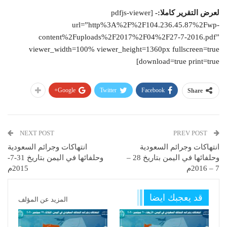
لعرض التقرير كاملا:-
[pdfjs-viewer
url=”http%3A%2F%2F104.236.45.87%2Fwp-
content%2Fuploads%2F2017%2F04%2F27-7-2016.pdf”
viewer_width=100% viewer_height=1360px fullscreen=true
download=true print=true]
Google+
Twitter
Facebook
Share
NEXT POST
PREV POST
انتهاكات وجرائم السعودية
انتهاكات وجرائم السعودية
وحلفائها في اليمن بتاريخ 28 –
وحلفائها في اليمن بتاريخ 31-7-
7 – 2016م
2015م
قد يعجبك ايضا
المزيد عن المؤلف