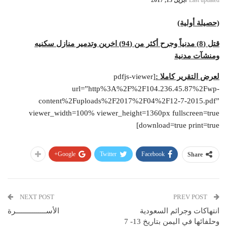
Last updated
أبريل 13, 2017
(حصيلة أولية)
قتل (8) مدنياً وجرح أكثر من (94) اخرين وتدمير منازل سكنيه
ومنشآت مدنية
لعرض التقرير كاملا :
[pdfjs-viewer
url=”http%3A%2F%2F104.236.45.87%2Fwp-
content%2Fuploads%2F2017%2F04%2F12-7-2015.pdf”
viewer_width=100% viewer_height=1360px fullscreen=true
download=true print=true]
Google+
Twitter
Facebook
Share
NEXT POST
PREV POST
انتهاكات وجرائم السعودية
الأســـــــــــــــرة
وحلفائها في اليمن بتاريخ 13- 7