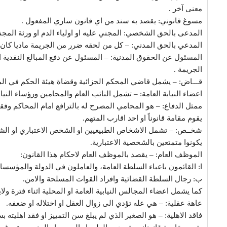
معنى آخر .
مسوغ قانوني: يقصد به سند من اي قانون ساري المفعول .
المدعى بالحق الشخصي: المجني عليه او اولياء الدم او ورثة المجن
المدعي بالحق المدني: – كل من لحقه ضرر من الجريمة ماديا كان او 
المسئول عن الحقوق المدنية: – المسئول عن دفع المبالغ النقدية 
الجريمة .
قـــاض: – يشمل قاضي المحكم الجزائية وقضاة هيئة الحكم في المحا
اعضاء النيابة العامة: – تشمل النائب العام والمحامين ورؤساء النيا
ممثل الدفاع: – هو المحامي المصرح له بالترافع امام المحاكم وفقا
يقوم مقامة قانوناً او احد اقارب المتهم.
شخــص: – تشمل الاشخاص الطبيعيين او الشخص الاعتباري او ال
يكونوا متمتعين بالشخصية الاعتبارية.
الموظف العام: – يقصد بالموظف العام لاحكام هذا القانون:
ا: القائمون باعباء السلطة العامة، والعاملون في الدولة والمؤسسات 
ب: رجال السلطة القضائية وافراد القوات المسلحة والامن.
كما يشمل اعضاء المجالس النيابية العامة او المحلية اثناء فترة ولاي
عاهة عقلية: – هي عله تؤدي الى زوال العقل او اختلاله او ضعفه.
فاقد الاهلية: – هو الصغير الذي لم يبلغ سن التمييز او فقد اهليته 