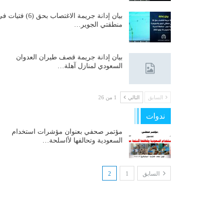
بيان إدانة جريمة الاغتصاب بحق (6) فتيات
منطقتي الجوير…
بيان إدانة جريمة قصف طيران العدوان
السعودي لمنازل آهلة…
السابق
التالي
1 من 26
ندوات
مؤتمر صحفي بعنوان مؤشرات استخدام
السعودية وتحالفها لأاسلحة…
السابق
1
2