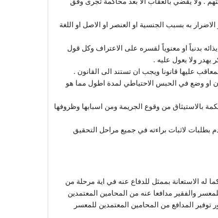
 المتهم . ولا يقضي بالعقاب الا بعد محاكمة تجرى وفق
ن او الاضرار به بسبب الجنسية او العنصر او الاصل او اللغة
او ايذائه بدنياً او معنوياً لقسره على الاعتراف وكل قول
يهدر ولا يعول عليه .
انون او وضع في الحبس الاحتياطي لمدة اطول مما هو
مة والمحكمة بالاستيثاق من وقوع الجريمة ومن اسبابها وظروفها
دم بطلبات لاثبات براءته في جميع مراحل التحقيق
بنفسه كما له الاستعانة بممثل للدفاع عنه في اية مرحلة من
لمعسر والفقير مدافعا عنه من المحامين المعتمدين
ور توفير المدافع من المحامين المعتمدين للمعسر