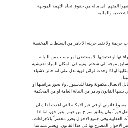
بهوا المتهم الى ماله من حقوق تجاه التهمة الموجهة
لشخصية والمالية .
بارتكاب جريمة ولا تقيد حريته الا بامر من السلطات المختصة
 يجوز مراقبتها او تفتيشها الا بمقتضى امر مسبب من النيابة
م سابق موجه الى شخص يقيم في المكان المراد تفتيشية
ابها او اذا وجدت قرائن قوية تدل على انه حائز لاشياء
ا .
ئل الاتصال مكفولة وفقا للدستور . ولا يجوز مراقبتها او
 يبينها القانون وبامر من النيابة العامة او من المحكمة
 دون مسوغ قانوني او في غير الامكنة التي اعدت لذلك ان
ينتقل فوراً، وان يطلق سراح من حبس بغير حق، اما اذا
العقابية وفي جميع الاحوال يحرر محضراً بالاجراءات .
 في غير الاحوال المصرح بها في هذا القانون، ويعتبر مساسا