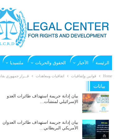
الرئيسة
الأخبار
الحقوق والحريات
ملتميديا
Home
قوانين وإتفاقيات
اتفاقيات ومعاهدات
قــرار جمهوري بقانون رقم (13) لسنة 1994م بشــ
بيانات
بيان إدانة جريمة استهداف طائرات العدو
الإسرائيلي لمنشآت…
بيان إدانة جريمة استهداف طائرات العدوان
الأمريكي البريطاني…