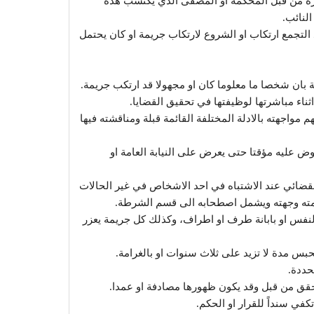
يره من قبل المحكمة او المصفى الذي يكتسب هذه
النائب.
تجمع ارتكاب او الشروع لارتكاب جريمة او كان يحتمل
مة بان شخصا ما معلوما كان او مجهولا قد ارتكب جريمة.
اثناء مباشرتها لوظيفتها في تحقيق القضايا.
 مواجهته بالادلة المختلفة القائمة قبلة ومناقشته فيها
عليه مؤقتا حتى يعرض على النيابة العامة او
لقضائي عند الاشتباه في احد الاشخاص في غير الحالات
قامته وجهته ويشمل اصطحابه الى قسم الشرطة.
لنفس او بابانة طرف او اطراف، وكذلك كل جريمة يعزر
لحبس مدة لا تزيد على ثلاث سنوات او بالغرامة.
حددة.
حقق من قبل وقد يكون ظهورها مصادفة او عمدا.
تكفي سنداً للقرار او الحكم.