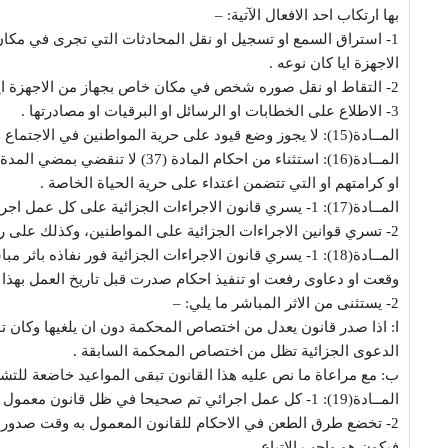
بها ارتكاب احد الافعال الآتية: –
1- استراق السمع او تسجيل او نقل المحادثات التي تجرى في مك
الاجهزة ايا كان نوعه .
2- التقاط او نقل صوره شخص في مكان خاص بجهاز من الاجهزة ايا كان نوعه .
3- الاطلاع على الخطابات او الرسائل او البرقيات او مصادرتها .
المــادة(15): لا يجوز وضع قيود على حرية المواطنين في الاجتماع والانتقال والاقامة والمرور الا وفقا لاحكام القانون .
المــادة(16): استثناء من احكام الما
او كرامتهم او التي تتضمن اعتداء على حرية الحياة الخاصة .
المــادة(17): 1- يسري قانون الاجراءات الجزائية على كل عمل اجرائي يتخذ في اقليم الجمهورية .
2- تسري قوانين الاجراءات الجزائية على المواطنين، وكذلك على رعايا الدول الاجنبية والاشخاص عديمي الجنسية .
المــادة(18): 1- يسري قانون الاجراءات الجزائية فور نفاذ
وقعت او دعاوى رفعت او تنفيذ احكام صدرت قبل تاريخ العمل بهذا ا
2- يستثنى من الاثر المباشر ما يلي: –
ا: اذا صدر قانون يعدل من اختصاص المحكمة دون ان يلغيها وكان تاري
الدعوى الجزائية تظل من اختصاص المحكمة السابقة .
ب: مع مراعاة ما نص عليه هذا القانون تبقى المواعيد خاضعة للتش
المــادة(19): 1- كل عمل اجرائي تم صحيحا في ظل قانون معمول يستمر قائما .
2- تخضع طرق الطعن في الاحكام للقانون المعمول به وقت صدور ا
فيكون هو واجب الاتباع .