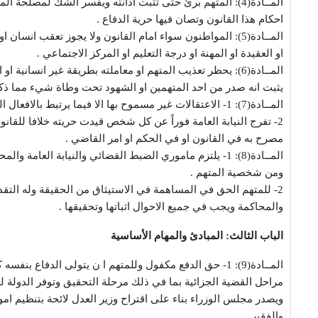
المــادة(4): المتهم برئ حتى تثبت ادانته ويفسر الشك لمصلحة
احكام هذا القانون وتصان فيها حرية الدفاع .
المــادة(5): المواطنون سواء امام القانون ولا يجوز تعقب انسا
او العقيدة او المهنة او درجة التعليم او المركز الاجتماعي .
المــادة(6): يحظر تعذيب المتهم او معاملته بطريقة غير انسانية 
يثبت انه صدر من احد المتهمين او الشهود تحت وطاة شيء مما ذكر 
المــادة(7): 1- الاعتقالات غير مسموح بها الا فيما يرتبط بالافعال المعاقب عليها قانونا ويجب ان تستند الى القانون .
2- تفرج النيابة العامة فوراً عن كل شخص قيدت حريته خلافا للق
مصرح به في القانون او في الحكم او امر القاضي .
المــادة(8): 1- يلتزم ماموري الضبط القضائي والنيابة العا
ومن شخصية المتهم .
2- للمتهم الحق في المساهمة في الاستيثاق من الحقيقة وله التق
والمحاكمة ويجب في جميع الاحوال اثباتها وتحقيقها .
الباب الثالث: المبادئ والمهام الأساسية
المــادة(9): 1- حق الدفع مكفول وللمتهم ا ن يتولى الدفاع 
مراحل القضية الجزائية بما في ذلك مرحلة التحقيق وتوفر الدولة ل
ويصدر مجلس الوزراء بناء على اقتراح وزير العدل لائحة بتنظيم ام
والفقير .