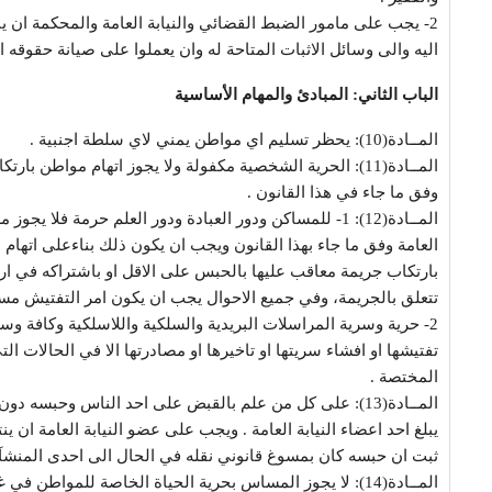
2- يجب على مامور الضبط القضائي والنيابة العامة والمحكمة ان ين
اليه والى وسائل الاثبات المتاحة له وان يعملوا على صيانة حقوقه ا
الباب الثاني: المبادئ والمهام الأساسية
المــادة(10): يحظر تسليم اي مواطن يمني لاي سلطة اجنبية .
المــادة(11): الحرية الشخصية مكفولة ولا يجوز اتهام مواطن 
وفق ما جاء في هذا القانون .
المــادة(12): 1- للمساكن ودور العبادة ودور العلم حرمة فلا
العامة وفق ما جاء بهذا القانون ويجب ان يكون ذلك بناءعلى اتها
بارتكاب جريمة معاقب عليها بالحبس على الاقل او باشتراكه في ارتك
تتعلق بالجريمة، وفي جميع الاحوال يجب ان يكون امر التفتيش مسبب
2- حرية وسرية المراسلات البريدية والسلكية واللاسلكية وكافة وسا
تفتيشها او افشاء سريتها او تاخيرها او مصادرتها الا في الحالات التي
المختصة .
المــادة(13): على كل من علم بالقبض على احد الناس وحبسه
يبلغ احد اعضاء النيابة العامة . ويجب على عضو النيابة العامة ان 
ثبت ان حبسه كان بمسوغ قانوني نقله في الحال الى احدى المنشآت 
المــادة(14): لا يجوز المساس بحرية الحياة الخاصة للمواطن