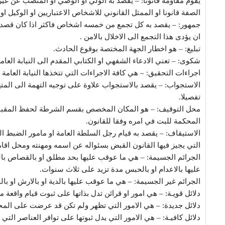
يقوم مقاومة قانونا: – يقصد به الولي او الوصي او المنصب عن غ
الصفة قانونا او الممثل القانوني للاشخاص الاعتباريين او الوكيل او 
جمهور: – يقصد به كل تجمع من خمسه اشخاص فاكثر اذا كان قصد ال
ان يؤدى هذا التجمع الى الاخلال بالامن .
تبليغ: – هو اخطار الجهة المختصة بوقوع الحادث.
شكوى: – تعني الادعاء الشفهي او الكتابي المقدم الى النيابة العا
اجراءات التحقيق: – هي كافة الاجراءات التي تتخذها النيابة العامة 
الاستجواب: – يقصد بالاستجواب علاوة على توجيه التهمة الى المتهم
تفصيلا.
محل التوقيف: – هو المكان المخصص بقسم الشرطة لحفظ المقبوض 
المحكمة للبت في امره وفقا للقانون.
الاستيقاف: – يقصد به قيام رجل السلطة العامة او مامور الضبط ا
التي يجيز فيها القانون القبض بسئواله عن اسمه ومهنته ومحل ا
الجرائم الجسيمة: – هي ما عوقب عليها بحد مطلق او بالقصاص با
عليها بالاعدام او بالحبس مدة تزيد على ثلاث سنوات.
الجرائم غير الجسيمة: – هي ما عوقب عليها بالدية او بالارش او با
دلائل قويـة: – هي امور او قرائن تدل بذاتها على ثبوت قيام واقعة م
دلائل جديدة: – هي الامور التي تظهر ولم تكن قد عرضت على الم
دلائل كافيـة: – هي الامور التي يدل ثبوتها على توافر العناصر التي 