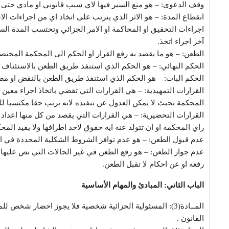
وقف الدعوى: – هو منع السير فيها لاي سبب قانوني او مادي حتى
انقطاع المدة: – هو الاثر الذي يترتب على اتخاذ اي من اجراءات الا
اجراءات التحقيق او المحاكمة او الامر الجزائي وتحتسب المدة الساب
آخر اجراء اتخذ.
الطعن: – هو ما يقصد به رفع القرار او الحكم الى المحكمة المختصة 
الحكم النهائي: – هو الحكم الذي استنفذ طريق الطعن بالاستئناف 
الحكم البات: – هو الحكم الذي استنفذ طريق الطعن بالنقض او مض
القرارات التمهيدية: – هي القرارات التي تقضي باتخاذ اجراء معي
المحكمة بحيث لا يمكن العدول عن تنفيذه لانه يرتب حقا مكتسبا 
القرارات التحضيرية: – هي القرارات التي يقصد من كل منها اعداد 
راي المحكمة او ان تتولد عنه اية حقوق لاحد اطرافها ولا يقيد المح
عدم قبول الطعن: – هو عدم توافر الشروط الشكلية المحددة في ال
عدم جواز الطعن: – هو رفع الطعن في غير الحالات التي نص عليها ا
رفعه او عن احكام لا تقبل الطعن.
الباب الثاني: المبادئ والمهام الأساسية
المــادة(3): المسئولية الجزائية شخصية فلا يجوز احضار شخص 
القانون .