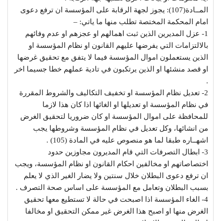
المــادة(107): يجوز لجهة الرقابة على المؤسسة ان ترفع دعوى
امام المحكمة المختصة تطلب منها ما ياتي: –
1- عزل المديرين الذين ثبت اهمالهم او عجزهم او عدم وفائهم
بالالتزامات التي يفرضها عليهم القانون او نظام المؤسسة او
الذين يستعملون اموال المؤسسة فيما لا يتفق مع تحقيق غرضها
او قصد منشئها او الذين يرتكبون في تادية عملهم خطا جسيما اخر
.
2- تعديل نظام المؤسسة او تخفيف التكاليف والشروط المقررة
في نظام المؤسسة او تعديلها او الغائها اذا كان هذا لازما
للمحافظة على اموال المؤسسة او كان ضروريا لتحقيق الغرض
من انشائها، وكل تعديل في نظام المؤسسة وشروطها يجب
اشهــاره طبقا لما هو منصوص عليه في المادة (105) .
3- ابطال التصرفات التي قام المديرون مجاوزين حدود
اختصاصاتهم او مخالفين احكام القانون او نظام المؤسسة، ويجب
ان ترفع دعوى البطلان خلال سنتين ولا يضار الغير الذي لا يعلم
بسبب البطلان وتعامل مع المؤسسة على اساس صحة التصرف .
4- الغاء المؤسسة اذا اصبحت في حالة لا تستطيع معها تحقيق
الغرض منها او اصبح هذا الغرض غير ممكن التحقيق او مخالفا