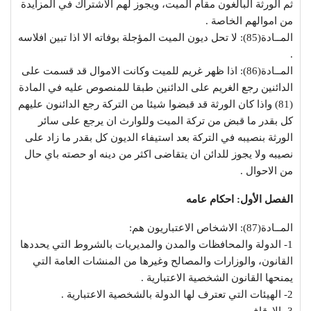
ثم الورثة البالغون مقام الميت، ويجوز لهم الاشتراك في المزايدة
من اموالهم الخاصة .
المــادة(85): لا تحل ديون الميت المؤجلة بوفاته الا اذا تبين افلاسه
.
المــادة(86): اذا ظهر غريم للميت وكانت الاموال قد قسمت على
الدائنين رجع الغريم على الدائنين طبقا للمنصوص عليه في المادة
(81) واذا كان الورثة قد قبضوا شيئا من التركة رجع الدائنون عليهم
كل بقدر ما قبض من تركة الميت وللوارث ان يرجع على سائر
الورثة بنصيبه في التركة بعد استيفاء الديون كل بقدر ما زاد على
نصيبه ولا يجوز للدائن ان يتقاضى اكثر من دينه او حصته باي حال
من الاحوال .
الفصل الأول: احكام عامه
المــادة(87): الاشخاص الاعتباريون هم:
1- الدولة والمحافظات والمدن والمديريات بالشروط التي يحددها
القانون، والوزارات والمصالح وغيرها من المنشات العامة التي
يمنحها القانون الشخصية الاعتبارية .
2- الهيئات التي تعترف لها الدولة بالشخصية الاعتبارية .