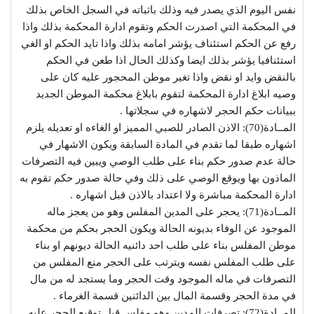
نفس اليوم الذي يصدر فيه وذلك باثباته في السجل الخاص بذلك
في المحكمة التي اصدرت الحكم وتقوم ادارة المحكمة بذلك واذا
رفع عن الحكم استئناف يؤشر امامه بذلك واذا تايد الحكم او الغي
استئنافيا يؤشر بذلك ايضا وكذلك الحال اذا طعن في الحكم
بالنقض وايد او نقض واذا تغير موطن المحجور عليه كان على
وصيه ابلاغ ادارة المحكمة لتقوم بابلاغ محكمة الموطن الجديد
ببيانات حكم الحجر لاشهاره في سجلاتها .
المــادة(70): الاذن الصادر للصبي المميز او الغاءه او تعديله يلزم
اشهاره طبقا لما تقدم في المادة السابقة ويكون الاشهار في
حالة عدم صدور حكم بناء على طلب الوصي ويبين فيه التصرفات
الماذون بها ويوقع الوصي على ذلك وفي حالة صدور حكم تقوم به
ادارة المحكمة مباشرة ولا اعتداد بالاذن قبل اشهاره .
المــادة(71): يحجر على المدين المفلس وهو من يعجز ماله
الموجود عن الوفاء بديونه الحالة ويكون الحجر بحكم من محكمة
موطن المفلس بناء على طلب احد دائنيه الحالة ديونهم او بناء
على طلب المفلس نفسه ويترتب على الحجر منع المفلس من
التصرفات في ماله الموجود وقت الحجر وما يستجد له من مال
في مدة الحجر وقسمة المال بين الدائنين قسمة الغرماء .
المــادة(72): تصرفات المدين وهو مفلس قبل توقيع الحجر عليه