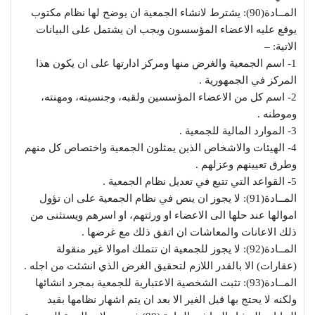
المــادة(90): يشترط لانشاء الجمعية ان يوضح لها نظام مكتوب
يوقع عليه الاعضاء المؤسسون ويجب ان يشتمل على البيانات
الاتية: –
1- اسم الجمعية والغرض منها ومركز ادارتها على ان يكون هذا
المركز في الجمهورية .
2- اسم كل من الاعضاء المؤسسين ولقبه، وجنسيته، ومهنته،
وموطنه .
3- الموارد المالية للجمعية .
4- الهيئات والاشخاص الذين يمثلون الجمعية واختصاص كل منهم
وطرق تعيينهم وعزلهم .
5- القواعد التي تتبع في تعديل نظام الجمعية .
المــادة(91): لا يجوز ان ينص في نظام الجمعية على ان تؤول
اموالها عند حلها الى الاعضاء او ورثتهم، او اسرهم ويستثنى من
ذلك الاعانات والمعاشات ان اتفق ذلك مع غرضها .
المــادة(92): لا يجوز للجمعية ان تتملك اموالا غير منقولة
(عقارات) الا بالقدر اللازم لتحقيق الغرض الذي انشئت من اجله .
المــادة(93): تثبت الشخصية الاعتبارية للجمعية بمجرد انشائها
ولكنه لا يحتج بها قبل الغير الا بعد ان يتم اشهار نظامها بقيد