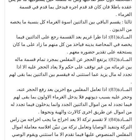
عقده باطلا فان كان قد قدم اجره فيدخل بما قدم في قسمة
الغرماء .
ثالثا : يقسم الباقي بين الدائنين اسوة الغرماء كل بنسبة ما يخصه
من الديون .
المــادة(81): اذا طرا غريم بعد القسمة رجع على الدائنين فيما
يخصه في المحاصة بدينه فياخذ من كل منهم ما زاد على ما كان
يستحقه على تقدير حضوره معهم .
المــادة(82): يرتفع الحجر عن المفلس بمجرد تمام قسمة ماله
بين غرمائه من غير توقف على حكم ولا يعاد الحجر عليه الا اذا
تجدد له مال يزيد عما استثنى له فيقسم بين الدائنين بما بقى لهم
.
المــادة(83): اذا تعامل المفلس مع اخرين بعد رفع الحجر عنه،
وحجر عليه بسبب ديونهم فلا يدخل الغرماء الاولون بما بقى لهم
فيما تجدد له من اموال الدائنين الجدد وانما يدخلون فيما تجدد له
من اموال عن طريق اخرى كالارث والهبة ونحوها .
المــادة(84): لا تقسم تركة الا بعد اخراج ما يجب اخراجه من راس
التركة وتنفيذ الوصايا وتعامل تركة من تبيّن افلاسه معاملة اموال
المفلس المنصوص عليها فيما تقدم الا ما استثني ويقوم الوصي