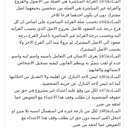
المــادة(43): القرابة المباشرة هي الصلة بين الاصول والفروع
والقرابة غير المباشرة هي الصلة بين شخصين يجمعهما اصل
مشترك دون ان يكون احدهما فرعا للاخر .
المــادة(44): تحسب صلة القرابة المباشرة على اساس ان كل
فرع درجة عند الصعود للاصل بخروج الاصل الذي تحسب القرابة
اليه وتحسب درجة القرابة غير المباشرة باعتبار الفرع درجة
صعود الى الاصل المشترك ثم نزولا منه الى الفرع الاخر ولا
يحسب الاصل المشترك .
المــادة(45): يعرف الانسان في التعامل باسمه واسم ابيه واسم
جده او لقب يتميّز به وينظم القانون كيفية تسجيل الاشخاص
لاسمائهم والقابهم .
المــادة(46): ليس لاحد التنازل عن اهليته ولا التعديل من احكامها
كما انه ليس لاحد التنازل عن حريته الشخصية .
المــادة(47): لكل من وقع عليه اعتداء غير مشروع في حق من
حقوقه الشخصية ان يطلب وقف هذا الاعتداء مع التعويض عما
لحقه من ضرر .
المــادة(48): لكل من نازعه غيره في استعمال اسمه بلا مبرر او
انتحل الغير اسمه دون حق ان يطلب وقف هذا الاعتداء مع
التعويض عما لحقه من ضرر .