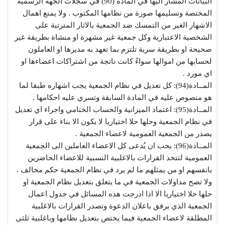
البيانات المشار اليها في المادة (90) في سجلات الجهة الرسمية
المختصة وتسليمها صورة من نظامها المكتوب . ولا يمنع اهمال
الاشهار الغير من التمسك ضد الجمعية بالاثار المترتبة على
الشخصية الاعتبارية وكل جمعية غير مشهرة او منشاة بطريقة غير
صحيحة او بطريقة سرية تلتزم بما تعهد به مديرها او العاملون
لحسابها من اموالها سواءً كانت ناتجة من اشتراكات اعضاءها او
اي مورد .
المــادة(94): كل تعديل في نظام الجمعية يجب اشهاره طبقا لما
هو منصوص عليه في المادة السابقة وتسري عليه احكامها .
المــادة(95): اعتماد الميزانية والحساب الختامي واجراء اي تعديل
في نظام الجمعية وحلها حلا اختياريا لا يكون الا بناء على قرار
يصدر من الجمعية العمومية لاعضاء الجمعية .
المــادة(96): يجب ان يُدعى كل الاعضاء العاملين الى الجمعية
العمومية لتتخذ القرارات بالاغلبية النسبية للاعضاء الحاضرين
بانفسهم او من يمثلهم ما لم يرد في نظام الجمعية حكم مخالف .
ولا تصح مداولات الجمعية في ما يتعلق بتعديل نظام الجمعية او
حلها حلا اختياريا الا اذا ادرجت هذه المسائل في جدول اعمال
الجمعية الذي يرفق باعلان الدعوة وتصدر القرارات بالاغلبية
المطلقة لاعضاء الجمعية فيما يختص بتعديل نظامها وباغلبية ثلثي