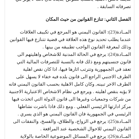
تصرفاته السابقة .
الفصل الثاني: تنازع القوانين من حيث المكان
المــادة(23): القانون اليمني هو المرجع في تكييف العلاقات
عندما يطلب تحديد نوع هذه العلاقة في قضية تتنازع فيها القوانين
وذلك لمعرفة القانون الواجب تطبيقه من بينها .
المــادة(24): يرجع في الحالة المدنية للاشخاص واهليتهم الى
قانون جنسيتهم ومع ذلك فانه بالنسبة للتصرفات المالية التي
تعقد في الجمهورية وتترتب اثارها فيها، اذا كان نقص اهلية
الطرف الاجنبي الراجع الى قانون بلده فيه خفاء لا يسهل على
الطرف الاخر تبينه, وكان كامل الاهلية بحسب القانون اليمني فانه
لا يؤبه بنقص اهليته . ويرجع في نظام الاشخاص الاعتبارية الاجنبية
من شركات وجمعيات وغيرها الى قانون الدولة التي اتخذت فيها
مركز ادارتها الرئيسي الفعلي . ومع ذلك فاذا باشرت نشاطها
الرئيسي في الجمهورية فان القانون اليمني هو الذي يسري .
المــادة(25): يرجع في الزواج، والطلاق، والفسخ، والنفقات الى
القانون اليمني للاحوال الشخصية عند المرافعة .
المــادة(26): يرجع في المسائل الموضوعية الخاصة بالولاية