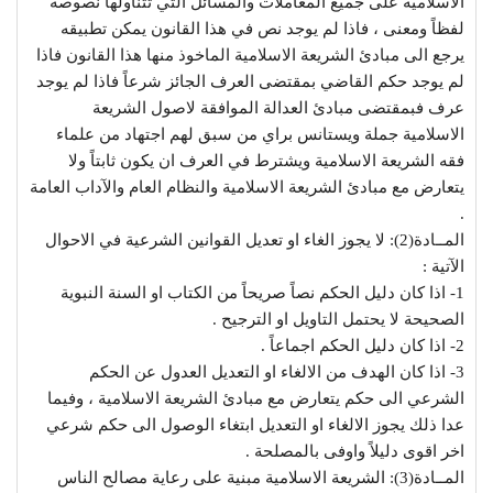
الاسلامية على جميع المعاملات والمسائل التي تتناولها نصوصه
لفظاً ومعنى ، فاذا لم يوجد نص في هذا القانون يمكن تطبيقه
يرجع الى مبادئ الشريعة الاسلامية الماخوذ منها هذا القانون فاذا
لم يوجد حكم القاضي بمقتضى العرف الجائز شرعاً فاذا لم يوجد
عرف فبمقتضى مبادئ العدالة الموافقة لاصول الشريعة
الاسلامية جملة ويستانس براي من سبق لهم اجتهاد من علماء
فقه الشريعة الاسلامية ويشترط في العرف ان يكون ثابتاً ولا
يتعارض مع مبادئ الشريعة الاسلامية والنظام العام والآداب العامة
.
المــادة(2): لا يجوز الغاء او تعديل القوانين الشرعية في الاحوال
الآتية :
1- اذا كان دليل الحكم نصاً صريحاً من الكتاب او السنة النبوية
الصحيحة لا يحتمل التاويل او الترجيح .
2- اذا كان دليل الحكم اجماعاً .
3- اذا كان الهدف من الالغاء او التعديل العدول عن الحكم
الشرعي الى حكم يتعارض مع مبادئ الشريعة الاسلامية ، وفيما
عدا ذلك يجوز الالغاء او التعديل ابتغاء الوصول الى حكم شرعي
اخر اقوى دليلاً واوفى بالمصلحة .
المــادة(3): الشريعة الاسلامية مبنية على رعاية مصالح الناس