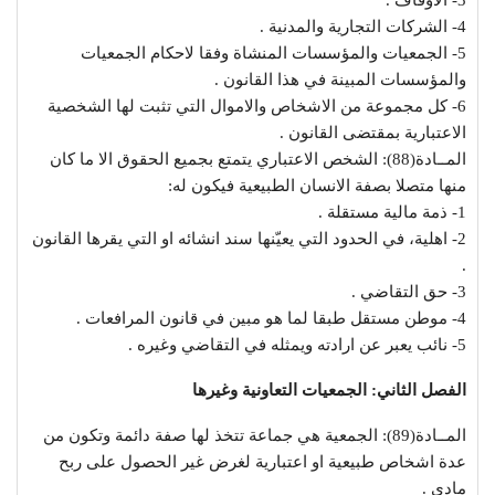
3- الاوقاف .
4- الشركات التجارية والمدنية .
5- الجمعيات والمؤسسات المنشاة وفقا لاحكام الجمعيات
والمؤسسات المبينة في هذا القانون .
6- كل مجموعة من الاشخاص والاموال التي تثبت لها الشخصية
الاعتبارية بمقتضى القانون .
المــادة(88): الشخص الاعتباري يتمتع بجميع الحقوق الا ما كان
منها متصلا بصفة الانسان الطبيعية فيكون له:
1- ذمة مالية مستقلة .
2- اهلية، في الحدود التي يعيّنها سند انشائه او التي يقرها القانون
.
3- حق التقاضي .
4- موطن مستقل طبقا لما هو مبين في قانون المرافعات .
5- نائب يعبر عن ارادته ويمثله في التقاضي وغيره .
الفصل الثاني: الجمعيات التعاونية وغيرها
المــادة(89): الجمعية هي جماعة تتخذ لها صفة دائمة وتكون من
عدة اشخاص طبيعية او اعتبارية لغرض غير الحصول على ربح
مادي .