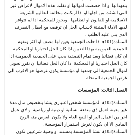
بتعهداتها او اذا خصصت اموالها او نقلت هذه الاموال لاغراض غير
التي انشئت من اجلها او اذا ارتكبت مخالفة لتعاليم الشريعة
الاسلامية او للقانون او لنظامها . ويجوز للمحكمة اذا لم تتوافر
لديها الادلة المثبتة لاسباب الحل ان ترفضه مع ابطال التصرف
الذي بني عليه الطلب .
المــادة(101): اذا حلت الجمعية يعين لها مصف او اكثر وتقوم
الجمعية العمومية بهذا التعيين اذا كان الحل اختياريا او المحكمة
ان كان قضائيا وبعد تمام التصفية يجب على الجمعية العمومية اذا
كان الحل اختياريا او المحكمة اذا كان الحل قضائيا ان تقرر تحويل
اموال الجمعية الى جمعية او مؤسسة يكون غرضها هو الاقرب الى
غرض الجمعية المنحلة .
الفصل الثالث: المؤسسات
المــادة(102): المؤسسة شخص اعتباري ينشا بتخصيص مال مدة
غير معينة لعمل ذي منفعة انسانية او دينية او رياضية او لاي عمل
اخر من اعمال البر او النفع العام ولا يكون الغرض منه الربح
المادي الا ان يكون لغرض استمرار المؤسسة .
المــادة(103): تنشا المؤسسة بمستند او وصية شرعيين تكون