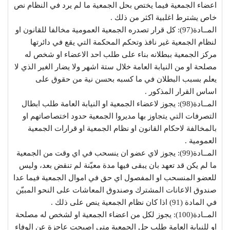
اعضاء الجمعية فيما يختص بحل الجمعية ما لم يرد في النظام نص
خاص يشترط اغلبية اكثر من ذلك .
المــادة(97): كل قرار تصدره الجمعية العمومية مخالفا للقانون او
لنظام الجمعية غير نافذ وتحكم المحكمة التي يقع في دائرتها
مركز الجمعية ببطلانه بناء على طلب احد الاعضاء او شخص له
مصلحة او من النيابة العامة خلال ستة اشهر ولا يضار الغير الذي لا
يعلم بسبب البطلان في ما كسبه بحسن نية من حقوق على
اساس القرار المذكور .
المــادة(98): يجوز لاعضاء الجمعية او النيابة العامة طلب ابطال
التصرفات التي يتجاوز بها مديروا الجمعية حدود اختصاصاتهم او
بالمخالفة لاحكام القانون او نظام الجمعية او قرارات الجمعية
العمومية .
المــادة(99): يجوز لاي عضو ان ينسحب في اي وقت من الجمعية
ما لم يكن قد تعهد بان يبقى فيها مدة معيّنة لم تنقض بعد، وليس
للعضو المنسحب او المفصول اي حق في اموال الجمعية فيما عدا
صندوق الاعانات المشترك وصندوق المعاشات على النحو المبيّن
في المادة (91) اذا كان نظام الجمعية ينص على ذلك .
المــادة(100): يجوز لكل من اعضاء الجمعية او لشخص له مصلحة
او للنيابة العامة طلب حل الجمعية متى اصبحت عاجزة عن الوفاء