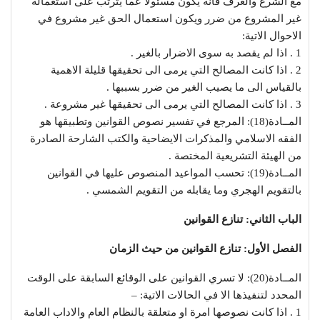
مع الشرع والعرف فانه يكون مسئولا عما يترتب على استعماله
غير المشروع من ضرر ويكون استعمال الحق غير مشروع في
الاحوال الاتية:
1 . اذا لم يقصد به سوى الاضرار بالغير .
2 . اذا كانت المصالح التي يرمى الى تحقيقها قليلة الاهمية
بالقياس الى ما يصيب الغير من ضرر بسببها .
3 . اذا كانت المصالح التي يرمى الى تحقيقها غير مشروعة .
المــادة(18): المرجع في تفسير نصوص القوانين وتطبيقها هو
الفقه الاسلامي والمذكرات الايضاحية والكتب الشارحة الصادرة
من الهيئة التشريعية المختصة .
المــادة(19): تحسب المواعيد المنصوص عليها في القوانين
بالتقويم الهجري وما يقابله من التقويم الشمسي .
الباب الثاني: تنازع القوانين
الفصل الأول: تنازع القوانين من حيث الزمان
المــادة(20): لا تسري القوانين على الوقائع السابقة على الوقت
المحدد لتنفيذها الا في الحالات الاتية: –
1 . اذا كانت نصوصها امرة او متعلقة بالنظام العام والاداب العامة