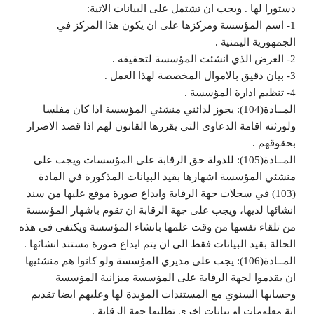
دستورا لها . ويجب ان تشتمل على البيانات الاتية:
1- اسم المؤسسة ومركزها على ان يكون هذا المركز في
الجمهورية اليمنية .
2- الغرض الذي انشئت المؤسسة لتحقيقه .
3- بيان دقيق بالاموال المخصصة لهذا العمل .
4- تنظيم ادارة المؤسسة .
المــادة(104): يجوز لدائني منشئي المؤسسة اذا كان مفلسا
ولورثته اقامة الدعاوى التي يقررها القانون لهم اذا قصد الاضرار
بحقوقهم .
المــادة(105): للدولة حق الرقابة على المؤسسات ويجب على
منشئي المؤسسة اشهارها بقيد البيانات المذكورة في المادة
(103) في سجلات جهة الرقابة وايداع صورة موقع عليها من سند
انشائها لديها، ويجب على جهة الرقابة ان تقوم باشهار المؤسسة
من تلقاء نفسها من وقت علمها بانشاء المؤسسة ويكتفى في هذه
الحالة بقيد البيانات فقط الى ان يتم ايداع صورة مستند انشائها .
المــادة(106): يجب على مديري المؤسسة ولو كانوا هم منشئيها
ان يقدموا لجهة الرقابة على المؤسسة ميزانية المؤسسة
وحسابها السنوي مع المستندات المؤيدة لها وعليهم ايضا تقديم
اية معلومات او بيانات اخرى تطلبها جهة الرقابة .