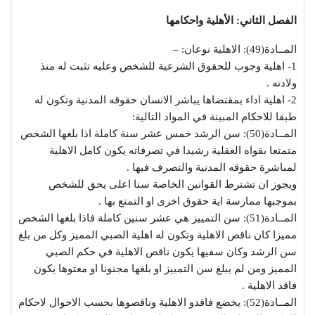
الفصل الثاني: الأهلية واحكامها
المــادة(49): الاهلية نوعان: –
1- اهلية وجوب للحقوق الشرعية للشخص وعليه تثبت له منذ
ولادته .
2- اهلية اداء بمقتضاها يباشر الانسان حقوقه المدنية وتكون له
طبقا للاحكام المبينة في المواد التالية:
المــادة(50): سن الرشد خمس عشر سنة كاملة اذا بلغها الشخص
متمتعا بقواه العقلية رشيدا في تصرفاته يكون كامل الاهلية
لمباشرة حقوقه المدنية والتصرف فيها .
ويجوز ان تشترط القوانين الخاصة سنا اعلى يحق للشخص
بموجبها ممارسة اية حقوق اخرى او التمتع بها .
المــادة(51): سن التمييز هي عشر سنين كاملة فاذا بلغها الشخص
مميزا كان ناقص الاهلية وتكون له اهلية الصبي المميز وكل من بلغ
سن الرشد وكان سفيها يكون ناقص الاهلية في حكم الصبي
المميز ومن لم يبلغ سن التمييز او بلغها مجنونا او معتوها يكون
فاقد الاهلية .
المــادة(52): يخضع فاقدو الاهلية وناقصوها بحسب الاحوال لاحكام