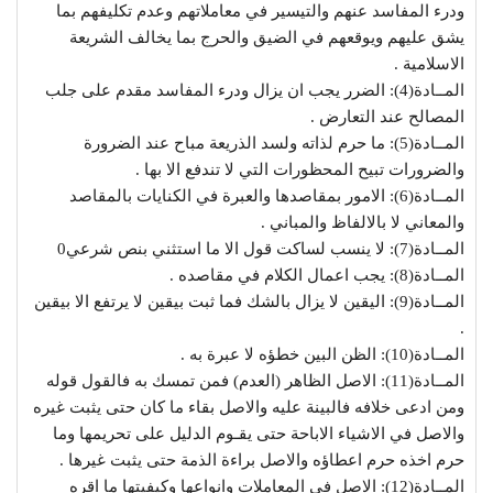
ودرء المفاسد عنهم والتيسير في معاملاتهم وعدم تكليفهم بما
يشق عليهم ويوقعهم في الضيق والحرج بما يخالف الشريعة
الاسلامية .
المــادة(4): الضرر يجب ان يزال ودرء المفاسد مقدم على جلب
المصالح عند التعارض .
المــادة(5): ما حرم لذاته ولسد الذريعة مباح عند الضرورة
والضرورات تبيح المحظورات التي لا تندفع الا بها .
المــادة(6): الامور بمقاصدها والعبرة في الكنايات بالمقاصد
والمعاني لا بالالفاظ والمباني .
المــادة(7): لا ينسب لساكت قول الا ما استثني بنص شرعي0
المــادة(8): يجب اعمال الكلام في مقاصده .
المــادة(9): اليقين لا يزال بالشك فما ثبت بيقين لا يرتفع الا بيقين
.
المــادة(10): الظن البين خطؤه لا عبرة به .
المــادة(11): الاصل الظاهر (العدم) فمن تمسك به فالقول قوله
ومن ادعى خلافه فالبينة عليه والاصل بقاء ما كان حتى يثبت غيره
والاصل في الاشياء الاباحة حتى يقـوم الدليل على تحريمها وما
حرم اخذه حرم اعطاؤه والاصل براءة الذمة حتى يثبت غيرها .
المــادة(12): الاصل في المعاملات وانواعها وكيفيتها ما اقره