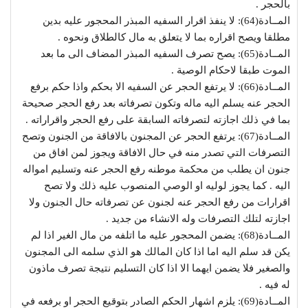
بالحجر .
المــادة(64): لا ينفذ اقرار السفيه المبذر المحجور عليه بدين
مطلقا ويصح اقراره بما لا يتعلق به مال كالطلاق ونحوه .
المــادة(65): يصح تصرف السفيه المبذر المضاف الى ما بعد
الموت طبقا لاحكام الوصية .
المــادة(66): لا يرتفع الحجر عن السفيه الا بحكم واذا حكم برفع
الحجر عنه يسلم اليه ماله وتكون تصرفاته بعد رفع الحجر صحيحة
بما في ذلك اجازته لتصرفاته السابقة على رفع الحجر واقراراته .
المــادة(67): يرتفع الحجر عن المجنون بالافاقة من الجنون وتصح
التصرفات التي تصدر منه في حال الافاقة ويجوز لمن افاق من
جنون ان يطلب من محكمة موطنه رفع الحجر عنه وتسليم امواله
اليه . كما يجوز لوليه او الوصي المنصوب عليه ذلك ولا تصح
اقرارات من رفع الحجر عنه لجنون عن تصرفاته حال الجنون ولا
اجازته لتلك التصرفات وله الانشاء من جديد .
المــادة(68): يضمن المحجور عليه ما اتلفه من مال الغير اذا لم
يكن قد سلم اليه اما اذا كان المالك هو الذي سلمه الى المجنون
والصغير فلا يضمن ايهما الا اذا كان التسليم نتيجة تصرف ماذون
له فيه .
المــادة(69): يلزم اشهار الحكم الصادر بتوقيع الحجر او برفعه في