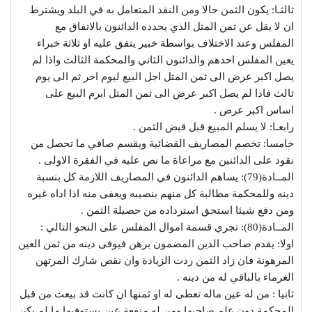
ثالثـا: يكون الثمن حالا ومن النقد المتعامل به في البلد ويشترط
ان لا يقل عن ثمن المثل الذي يحدده الدائنون بالاتفاق مع
المفلس وعند الاختلاف بواسطة خبير يتفق عليه او ثلاثة خبراء
يعين المفلس احدهم والدائنون الثاني والمحكمة الثالث واذا لم
يصل اكبر عرض الى ثمن المثل اجل البيع ليوم اخر ثم الى يوم
ثالث فاذا لم يصل اكبر عرض الى ثمن المثل ابرم البيع على
اساس اكبر عرض .
رابعـا: لا يسلم المبيع قبل قبض الثمن .
خامسا: تخصم المصاريف القضائية ويقسم صافي ما تحصل من
نقود على الدائنين مع مراعاة ما نص عليه في الفقرة الاولى .
المــادة(79): يساهم الدائنون في المصاريف اللازمة كل بنسبة
دينه وللمحكمة مطالبة كل منهم بنصيبه ويعفى منه اذا اداه غيره
ومن دفع شيئا استحق استرداده من حصيلة الثمن .
المــادة(80): تجري قسمة اموال المفلس على النحو التالي :
اولا: يقدم صاحب الدين المضمون برهن فيوفى دينه من ثمن العين
المرهونة فان زاد الثمن ردت الزيادة وان نقص شارك المرتهن
الغرماء بالباقي له من دينه .
ثانيا : من له عين ماله تعطى له او ثمنها ان كانت قد بيعت من قبل
المحكمة دون علم صاحبها ومن له منفعة عين يستوفيها ما لم يكن