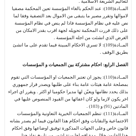
لتعاليم الشريعة الاسلامية .
المــادة(108): عند الحكم بالغاء المؤسسة تعين المحكمة مصفيا
لاموالها وتقرر مصير ما يتبقى من الاموال بعد التصفية وفقا لما
نص عليه في نظام المؤسسة فاذا لم ينص في نظام المؤسسة
على ذلك قررت المحكمة تحويله لجهة اقرب بقدر الامكان من
الغرض الذي انشئت من اجله المؤسسة .
المــادة(109): لا تسري الاحكام المبينة فيما تقدم على ما انشئ
بطريق الوقف .
الفصل الرابع: احكام مشتركة بين الجمعيات و المؤسسات
المــادة(110): يجوز ان تعتبر الجمعيات او المؤسسات التي تقوم
بمصلحة عامة هيئات عامة بناء على طلبها ويصدر قرار جمهوري
بذلك يحدد نظامها ويعيّن لها مديرا حكوميا او اكثر . ويقرر اي اجراء
اخر يكون لازما ولو كان اعفائها من القيود المنصوص عليها في
المادتين (91) و (103) .
المــادة(111): تنظم الجمعيات الخيرية التعاونية والمؤسسات
الاجتماعية والنقابات وفق احكام هذا القانون فيما لم يصدر بشانه
قانون خاص وعلى الجهات المذكورة توفيق اوضاعها وفق احكام
هذا القانون خلال مدة اقصاها ستة اشهر من تاريخ نفاذ هذا