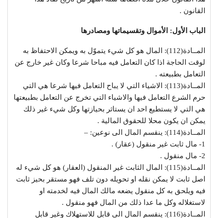
القانون .
الباب الأول: الأموال وتقسيماتها ومصادرها
المــادة(112): المال هو كل شيء يتموّل به ويمكن الاحتفاظ به
لوقت الحاجة اذا كان التعامل فيه مباحا شرعا وكان غير خارج عن
التعامل بطبيعته .
المــادة(113): الاشياء التي لا يباح التعامل فيها شرعا هي التي
حرم الشرع التعامل فيها والاشياء التي تخرج عن التعامل بطبيعتها
هي التي لا يستطيع احد ان يستاثر بحيازتها وكل شيء غير ذلك
يمكن ان يكون محلا للحقوق المالية .
المــادة(114): ينقسم المال الى نوعين: –
1- مال ثابت غير منقول (عقار) .
2- مال منقول .
المــادة(115): المال الثابت غير المنقول (العقار) هو كل شيء له
اصل ثابت لا يمكن نقله او تحويله دون تلف فهو مستقر بحيز ثابت
فيه ويلحق به كل منقول يضعه مالك المال فيه لخدمته او
لاستغلاله وكل ما عدا ذلك من المال فهو منقول .
المــادة(116): ينقسم المال الى قابل للاستهلاك وغير قابل