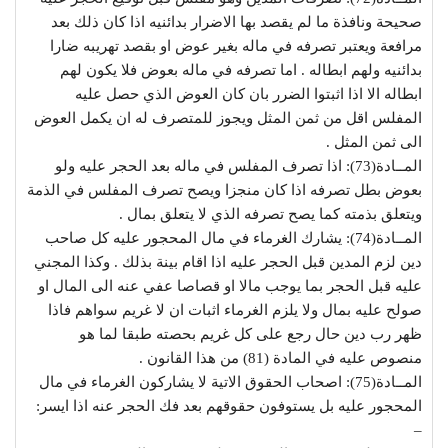
صحيحة ونافذة ما لم يقصد بها الاضرار بدائنيه اذا كان ذلك بعد
مرافعة ويعتبر تصرفه في ماله بغير عوض او بقصد تهريبه ضارا
بدائنيه ولهم ابطاله . اما تصرفه في ماله بعوض فلا يكون لهم
ابطاله الا اذا اثبتوا الضرر بان كان العوض الذي حصل عليه
المفلس اقل من ثمن المثل ويجوز للمتصرف له ان يكمل العوض
الى ثمن المثل .
المــادة(73): اذا تصرف المفلس في ماله بعد الحجر عليه ولو
بعوض بطل تصرفه اذا كان منجزا ويصح تصرف المفلس في الذمة
ويتعلق بذمته كما يصح تصرفه الذي لا يتعلق بمال .
المــادة(74): يشارك الغرماء في مال المحجور عليه كل صاحب
دين لزم المدين قبل الحجر عليه اذا اقام بينة بذلك . وكذا المجني
عليه قبل الحجر بما يوجب مالا او قصاصا عفي عنه الى المال او
صولح عليه بمال ولا يلزم الغرماء اثبات ان لا غريم سواهم فاذا
ظهر رب دين حال رجع على كل غريم بحصته طبقا لما هو
منصوص عليه في المادة (81) من هذا القانون .
المــادة(75): اصحاب الحقوق الاتية لا يشاركون الغرماء في مال
المحجور عليه بل يستوفون حقوقهم بعد فك الحجر عنه اذا ايسر:
–