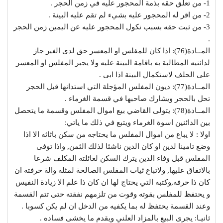
1- من تعلق حقه بذمة المحجور عليه في زمن الحجر .
2- من اقر له المحجور عليه بشيء لم تقم عليه البينة .
3- من ثبت حقه بسبب نكول المحجور عليه عن اليمين زمن الحجر
.
المــادة(76): اذا كان للمفلس او المعسر حق لدى الغير جاز
لدائنيه المطالبة به باقامة البينة عليه ولا يجبر المفلس او المعسر
على الحلف لاستكمال البينة اذا ابى .
المــادة(77): ديون المفلس المؤجلة التي استدانها قبل الحجر
تحل بالحجر ويشارك صاحبها في قسمة الغرماء .
المــادة(78): يتولى القاضي بيع اموال المفلس وقسمة ما يتحصل
بين الدائنين اسوة الغرماء ويتبع في ذلك ما ياتي:
اولا : لا يباع من اموال المفلس ما يحتاجه من سكن باثاثه الا اذا
وضع تامينا لدين او كان الدين ناشئا لذلك الثمن, واذا توفى
المفلس قبل وفاء الدين يترك السكن لعائلته المكلف شرعا
بالاتفاق عليها, ولاتباع ثياب المفلس الصالحة لمثله والة حرفته ان
كان ذا حرفه,وكتبه التي يحتاج لها ان كان ذا علم الا زيادة النفيس
و يحتفظ للمفلس بقوته وقوت من تلزمهم نفقته حتى تتم القسمة
وعند القسمة يحتفظ له بما يكفيه من الدخل ان لم يكن كسوبا .
ثانيـا: يجرى البيع بالمزاد العلني ويقدم ما يخشى فساده .