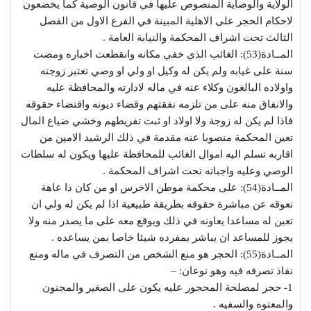
الولاية والوصاية المنصوص عليها في قانون الوصية كما يخضعون
لاحكام الحجر على الاهلية المبينة في الفرع الاول من الفصل
الثالث تحت اشراف المحكمة والنيابة العامة .
المــادة(53): الغائب الذي خفي مكانه وانقطعت اخباره ومضت
سنة على غيابه ولم يكن له وكيل او ولي او وصي تعتبر زوجته
واولاده البالغون وكلاء عنه في ماله لادارته والمحافظة عليه
والانفاق منه على من تلزمه نفقتهم وقضاء ديونه واقتضاء حقوقه
فاذا لم يكن له زوجة ولا اولاد او ثبت تفريطهم وخشي ضياع المال
تعين المحكمة منصوبا عنه مقدمة في ذلك الرشيد الامين من
اقاربه تسلم اليه اموال الغائب للمحافظة عليها ويكون له سلطات
الوصي وعليه واجباته تحت اشراف المحكمة .
المــادة(54): على محكمة موطن الاخرس او من كان ذا عاهة
تعوقه عن مباشرة حقوقه بطريقة طبيعية اذا لم يكن له ولي ان
تعين له مساعدا يعاونه في ذلك ويوقع معه على ما يصدر منه ولا
يجوز للمساعد ان يباشر بمفرده شيئا خاصا بمن يساعده .
المــادة(55): الحجر هو منع الشخص من التصرف في ماله ومنع
نفاذ تصرفه فيه وهو نوعان: –
1- حجر لمصلحة المحجور عليه يكون على الصغير والمجنون
والمعتوه والسفيه .