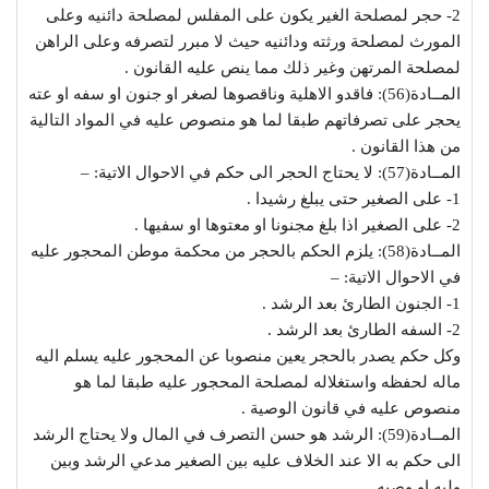
2- حجر لمصلحة الغير يكون على المفلس لمصلحة دائنيه وعلى
المورث لمصلحة ورثته ودائنيه حيث لا مبرر لتصرفه وعلى الراهن
لمصلحة المرتهن وغير ذلك مما ينص عليه القانون .
المــادة(56): فاقدو الاهلية وناقصوها لصغر او جنون او سفه او عته
يحجر على تصرفاتهم طبقا لما هو منصوص عليه في المواد التالية
من هذا القانون .
المــادة(57): لا يحتاج الحجر الى حكم في الاحوال الاتية: –
1- على الصغير حتى يبلغ رشيدا .
2- على الصغير اذا بلغ مجنونا او معتوها او سفيها .
المــادة(58): يلزم الحكم بالحجر من محكمة موطن المحجور عليه
في الاحوال الاتية: –
1- الجنون الطارئ بعد الرشد .
2- السفه الطارئ بعد الرشد .
وكل حكم يصدر بالحجر يعين منصوبا عن المحجور عليه يسلم اليه
ماله لحفظه واستغلاله لمصلحة المحجور عليه طبقا لما هو
منصوص عليه في قانون الوصية .
المــادة(59): الرشد هو حسن التصرف في المال ولا يحتاج الرشد
الى حكم به الا عند الخلاف عليه بين الصغير مدعي الرشد وبين
وليه او وصيه .