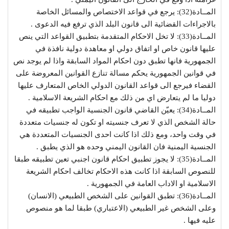
المــادة(32): يرجع في قواعد الاختصاص والمسائل الخاصة
بالاجراءات القضائية الى قانون البلد الذي ترفع فيه الدعوى .
المــادة(33): لا تخل الاحكام المتقدمة بتطبيق القواعد التي ينص
عليها قانون خاص او اتفاق دولي او معاهدة دولية نافذة في
الجمهورية فانها تطبق دون احكام المواد السابقة واذا لم يوجد نص
في قوانين الجمهورية يحكم مسالة تنازع القوانين المعروضة على
القضاء فيرجع الى قواعد القانون الدولي الخاص المتعارف عليها
دوليا ما لم يتعارض اي من ذلك مع احكام الشريعة الاسلامية .
المــادة(34): يعيّن القاضي قانون الجنسية الواجب تطبيقه في
حالة الشخص الذي لا تعرف جنسيته او تكون له جنسيات متعددة
في وقت واحد، ومع ذلك اذا كانت احدى الجنسيات المتعددة هي
الجنسية اليمنية فان القانون اليمني وحده هو الذي يطبق .
المــادة(35): لا يجوز تطبيق احكام قانون اجنبي تعين تطبيقه طبقا
للنصوص السابقة اذا كانت هذه الاحكام تخالف احكام الشريعة
الاسلامية او الاداب العامة في الجمهورية .
المــادة(36): تطبق القوانين على الشخص الطبيعي (الانسان)
وعلى الشخص غير الطبيعي (الاعتباري) طبقا لما هو منصوص
عليه فيها .