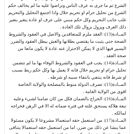
الشرع ثم ما جرى به عرف الناس وتراضوا عليه ما لم يخالف حكم
الشرع من تحليل حرام او تحريم حلال واذا اجتمع التحليل والتحريم
غلب جانب التحريم وكل حكم مبني على عرف او عادة يتغير بتغير
ذلك العرف ويزول بزوال تلك العادة .
المــادة(13): العقد ملزم للمتعاقدين والاصل في العقود والشروط
الصحة حتى يثبت ما يقتضي بطلانها والغش يبطل العقود والضرر
اليسير فيها الذي لا يمكن الاحتراز عنه عادة لا يكون مانعا من
صحة العقد .
المــادة(14): يجب في العقود والشروط الوفاء بها ما لم تتضمن
تحليل حرام او تحريم حلال فانه لا يعمل بها وكل حكم ربط بسبب
او شرط فانه ينتفي بانتفاء سببه او شرطه .
المــادة(15): تصرف الدولة منوط بالمصلحة والولاية الخاصة
اقوى من الولاية العامة .
المــادة(16): الخراج بالضمان فكل من كان ضامنا لشيء وعليه
تبعة هلاكه يستحق غلته في فترة ضمانه له الا في الرهن فخراجه
لمالكه .
المــادة(17): من استعمل حقه استعمالا مشروعا لا يكون مسئولا
عما ينشا عن ذلك من ضرر، اما من استعمل حقه استعمالا يتنافى