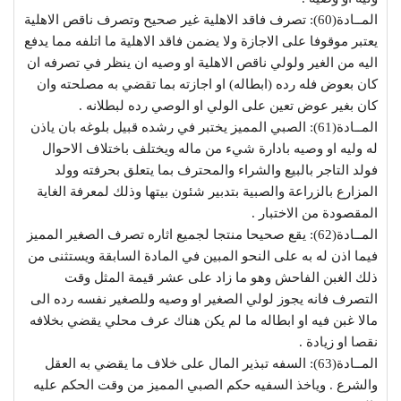
المــادة(60): تصرف فاقد الاهلية غير صحيح وتصرف ناقص الاهلية
يعتبر موقوفا على الاجازة ولا يضمن فاقد الاهلية ما اتلفه مما يدفع
اليه من الغير ولولي ناقص الاهلية او وصيه ان ينظر في تصرفه ان
كان بعوض فله رده (ابطاله) او اجازته بما تقضي به مصلحته وان
كان بغير عوض تعين على الولي او الوصي رده لبطلانه .
المــادة(61): الصبي المميز يختبر في رشده قبيل بلوغه بان ياذن
له وليه او وصيه بادارة شيء من ماله ويختلف باختلاف الاحوال
فولد التاجر بالبيع والشراء والمحترف بما يتعلق بحرفته وولد
المزارع بالزراعة والصبية بتدبير شئون بيتها وذلك لمعرفة الغاية
المقصودة من الاختبار .
المــادة(62): يقع صحيحا منتجا لجميع اثاره تصرف الصغير المميز
فيما اذن له به على النحو المبين في المادة السابقة ويستثنى من
ذلك الغبن الفاحش وهو ما زاد على عشر قيمة المثل وقت
التصرف فانه يجوز لولي الصغير او وصيه وللصغير نفسه رده الى
مالا غبن فيه او ابطاله ما لم يكن هناك عرف محلي يقضي بخلافه
نقصا او زيادة .
المــادة(63): السفه تبذير المال على خلاف ما يقضي به العقل
والشرع . وياخذ السفيه حكم الصبي المميز من وقت الحكم عليه