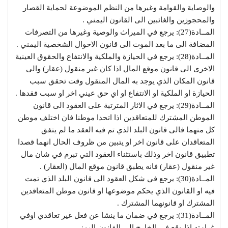
والوصاية والقوامة وغيرها من النظم الموضوعة لحماية القصار
والمحجوزين والغائبين الى القانون اليمني .
المــادة(27): يرجع في الميراث والوصية وغيرها من التصرفات
المضافة الى ما بعد الموت الى قانون الاحوال الشخصية اليمني .
المــادة(28): يرجع في الحيازة والملكية والانتفاع والحقوق العينية
الاخرى الى قانون موقع المال اذا كان غير منقول (عقار) والى
قانون المكان الذي يوجد به المال المنقول وقت تحقق سبب
الحيازة او الملكية او الانتفاع او اي حق عيني اخر او سبب فقدها .
المــادة(29): يرجع في الاثار المترتبة على العقود الى قانون
الموطن المشترك للمتعاقدين اذا اتحدا موطنا فان اختلف موطن
كل منهما فالى قانون البلد الذي تم فيه العقد ما لم يتفق
المتعاقدان على قانون اخر او يتبين من ظروف الحال انهما قصدا
تطبيق قانون اخر وذلك باستثناء العقود التي تبرم في شان مال
غير منقول (عقار) فانه يطبق قانون موقع المال (العقار) .
المــادة(30): يرجع في شكل العقود الى قانون البلد الذي تمت
فيه او القانون الذي يحكم موضوعها او قانون موطن المتعاقدين
المشترك او قانونهما المشترك .
المــادة(31): يرجع في ضمان ما ينشا عن فعل غير تعاقدي اوفي
غرامته اذا وقع في الخارج الى القانون اليمني .