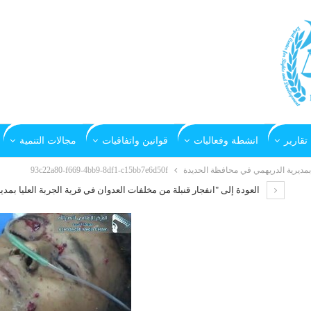
تقارير
انشطة وفعاليات
قوانين واتفاقيات
مجالات التنمية
 بمديرية الدريهمي في محافظة الحديدة
93c22a80-f669-4bb9-8df1-c15bb7e6d50f
العودة إلى "انفجار قنبلة من مخلفات العدوان في قرية الجربة العليا بمد