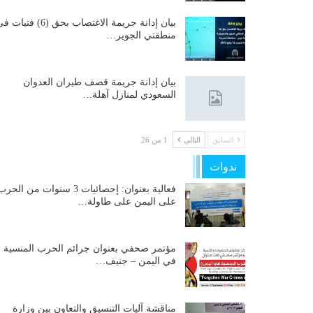
بيان إدانة جريمة الاغتصاب بحق (6) فتيات
منطقتي الجوير…
بيان إدانة جريمة قصف طيران العدوان
السعودي لمنازل آهلة…
السابق
التالي
1 من 26
ندوات
فعالية بعنوان: إحصائيات 3 سنوات من الحر
على اليمن على طاولة…
مؤتمر صحفي بعنوان جرائم الحرب المنسية
في اليمن – جنيف…
مناقشة آليات التنسيق والتعاون بين وزارة