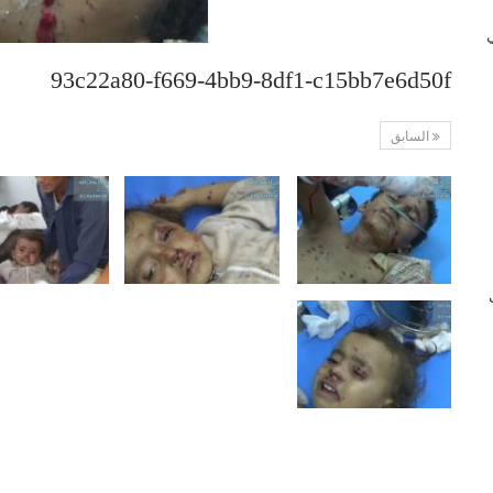
 في
93c22a80-f669-4bb9-8df1-c15bb7e6d50f
السابق
ب