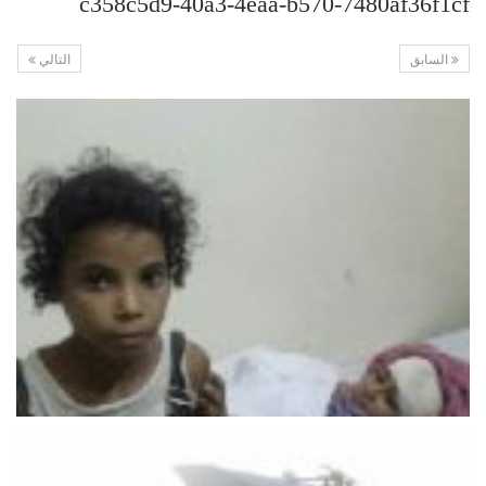
c358c5d9-40a3-4eaa-b570-7480af36f1cf
السابق
التالي