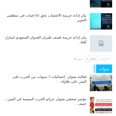
بيان إدانة جريمة الاغتصاب بحق (6) فتيات في منطقتي
الجوير…
بيان إدانة جريمة قصف طيران العدوان السعودي لمنازل
آهلة…
السابق
التالي
1 من 26
ندوات
فعالية بعنوان: إحصائيات 3 سنوات من الحرب على
اليمن على طاولة…
مؤتمر صحفي بعنوان جرائم الحرب المنسية في اليمن –
جنيف…