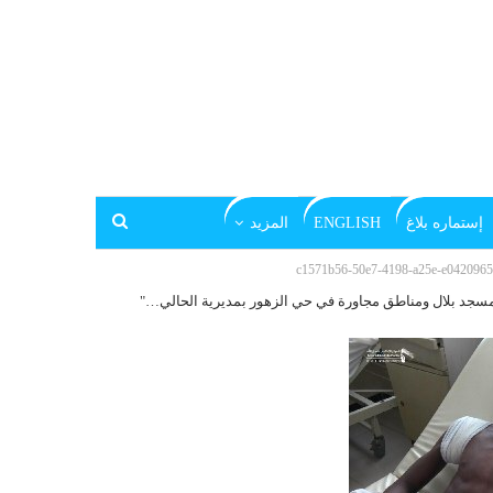
إستماره بلاغ
ENGLISH
المزيد
c1571b56-50e7-4198-a25e-e0420965
سجد بلال ومناطق مجاورة في حي الزهور بمديرية الحالي…"