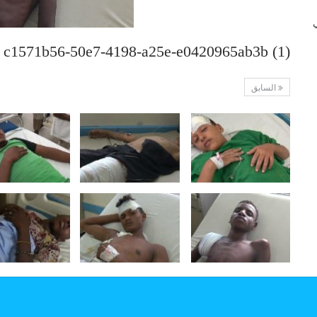
 في
c1571b56-50e7-4198-a25e-e0420965ab3b (1)
السابق