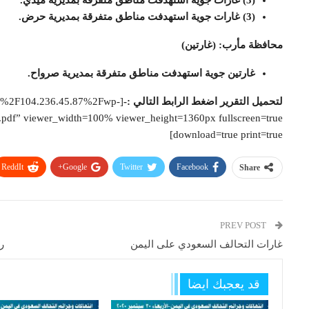
(3) غارات جوية استهدفت مناطق متفرقة بمديرية ميدي.
(3) غارات جوية استهدفت مناطق متفرقة بمديرية حرض.
محافظة مأرب: (غارتين)
غارتين جوية استهدفت مناطق متفرقة بمديرية صرواح.
لتحميل التقرير اضغط الرابط التالي :-
2F%2F104.236.45.87%2Fwp-
f” viewer_width=100% viewer_height=1360px fullscreen=true
download=true print=true]
ReddIt
Google+
Twitter
Facebook
Share
PREV POST
غارات التحالف السعودي على اليمن
رص
قد يعجبك ايضا