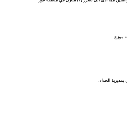
قصف صاروخي سعودي ب (15) صاروخ استهدفت منازل المواطنين مما أدى الى تضرر (7) منازل في منطقة غور
 موزع.
بمديرية الحداء.