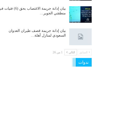
بيان إدانة جريمة الاغتصاب بحق (6) فتيات
منطقتي الجوير…
بيان إدانة جريمة قصف طيران العدوان
السعودي لمنازل آهلة…
السابق
التالي
1 من 26
ندوات