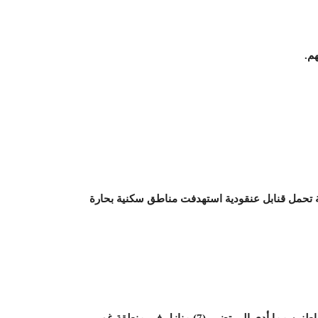
م.
(4) نساء و طفلتين جراء (4) غارات جوية تحمل قنابل عنقودية استهدفت مناطق سكنية بحارة