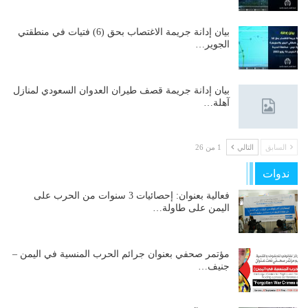
بيان إدانة جريمة الاغتصاب بحق (6) فتيات في منطقتي
الجوير…
بيان إدانة جريمة قصف طيران العدوان السعودي لمنازل
آهلة…
السابق
التالي
1 من 26
ندوات
فعالية بعنوان: إحصائيات 3 سنوات من الحرب على
اليمن على طاولة…
مؤتمر صحفي بعنوان جرائم الحرب المنسية في اليمن –
جنيف…