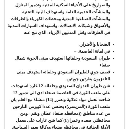
والصواريخ على الأحياء السكنية المدنية وتدمير المنازل
والمنشآت الخدمية العامة واستهداف البنية التحتية
والمنشآت الصناعية المدنية ومحطات الكهرباء والطرقات
والأسواق وشبكات الاتصالات، واستهداف السيارات المدنية
في الطرقات وقتل المدنيين الأبرياء. الذي نتج عنه
الضحايا والأضرار:
في امانة العاصمة: –
طيران السعودية وحلفائها استهدف مبنى الجوية شمال
صنعاء
قصف جوي للطيران السعودي وحلفائه استهدف مبنى
التلفزيون بغارتين جويتين.
شن طيران العدوان السعودي وحلفائه 12 غاره استهدفت
على ملعب الثورة في العاصمة صنعاء ادى الى تدمير 12
شاحنه تحمل مواد غذائية وتضرر (14) منشاة مع العلم بان
ملعب الثورة ((المريسي)) يحتضن عددا كبيرمن النازحين
من عده مناطق ((محافظه صنعاء عطان ونقم –ومن
محافظتي صعده وعمران)) كما شن غارات على معمل
الأدلة الجنائية في محافظه صنعاء ووكالة سمر السياحية.