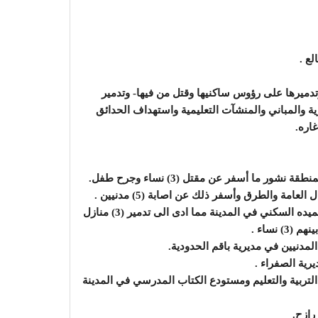
لع .
تدميرها على رؤوس ساكنيها وقتل من فيها- وتدمير
ية والمباني والمنشآت التعليمية واستهداف الحدائق
 ما أسفر عن مقتل (3) نساء وجرح طفل.
ة والطرق وأسفر ذلك عن اصابة (5) مدنيين .
شن طيران السعودية وحلفائها غارات جوية استهدفت حي جميده السكني في المدينة مما ادى الى تدمير (3) منازل
مدنيين في مديرية باقم الحدودية.
رية الصفراء .
تربية والتعليم ومستودع الكتاب المدرسي في المدينة
ازح.