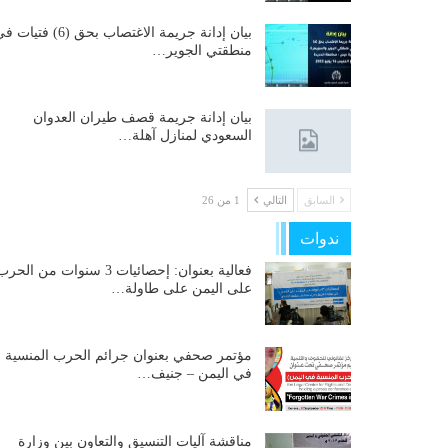
بيان إدانة جريمة الاغتصاب بحق (6) فتيات
منطقتي الجوير…
بيان إدانة جريمة قصف طيران العدوان
السعودي لمنازل آهلة…
السابق
التالي
1 من 26
ندوات
فعالية بعنوان: إحصائيات 3 سنوات من الحر
على اليمن على طاولة…
مؤتمر صحفي بعنوان جرائم الحرب المنسية
في اليمن – جنيف…
مناقشة آليات التنسيق والتعاون بين وزارة