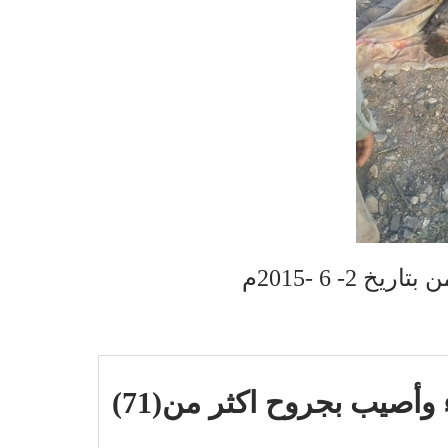
2- 6 -2015م
قتل (23) مدنيا بينهم أطفال ونساء وأصيب بجروح اكثر من(71)