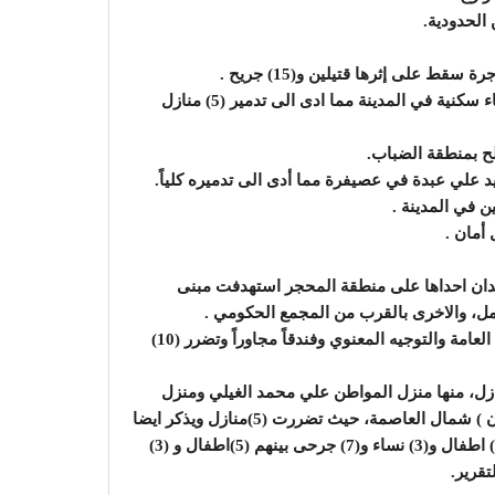
لحدودية.
على إثرها قتيلين و(15) جريح .
شن طيران السعودية وحلفائها سلسلة غارات استهدفت أحياء سكنية في المدينة مما ادى الى تدمير (5) منازل
لح بمنطقة الضباب.
 علي عبدة في عصيفرة مما أدى الى تدميره كلياً.
ن في المدينة .
أمان .
دان احداها على منطقة المحجر استهدفت مبنى
مل، والاخرى بالقرب من المجمع الحكومي .
شن طيران السعودية وحلفائها غارة جوية على مبنى القيادة العامة والتوجيه المعنوي وفندقاً مجاوراً وتضرر (10)
 السعودية وحلفائها عدة غارات استهدفت (3) منازل، منها منزل المواطن علي محمد الغيلي ومنزل
المواطن احسن العتمي في حي الأشغال منطقة (عرة همدان ) شمال العاصمة، حيث تضررت (5)منازل ويذكر ايضا
أن منزلين سويا بالأرض وسقط بداخلهما (10) قتلى بينهم (5) اطفال و(3) نساء و(7) جرحى بينهم (5)اطفال و (3)