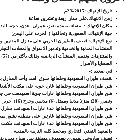
تاريخ الإنتهاك :2/6/2015م
زمن الانتهاك:على مدار اربعة وعشرين ساعة
مكان الإنتهاك : صنعاء ،صعدة ،تعز، عمران، عدن، حجة، الضا
جهة الإنتهاك: السعودية وتحالفها ( الحرب على اليمن)
نوع الإنتهاك: قصف بالطيران الحربي على منازل المدنيين و
المنشآت المدنية والخدمية وتدمير الاسواق والمحلات التجار
والمنتزهات وتدمير المنشآت الرياضية وذالك بأكثر من (57) غاره.
الضحايا والأضرار
في صعدة :-
.قصف طيران السعودية وحلفائها سوق العند وأحد المنازل بمنطقة نشور
شن طيران السعودية وحلفائها غارة جوية على مكتب الأشغال العام
وتضرر (20) منزلا مدنيا ومقتل (6) مدنيين وجرح (16) أخرين بينهم (3) نساء .
شن طيران السعودية وحلفائها عدة غارات استهدفت منازل ال
شن طيران السعودية وحلفائها غارتين على منطقة نشور بمدي
شن طيران السعودية وحلفائها عدة غارات استهدفت مكتب ال
والمعهد التقني التجاري ومحيط كلية التربية بالمدينة .
قصف صاروخي سعودي يستهدف منطقة بني صياح بمديرية ر