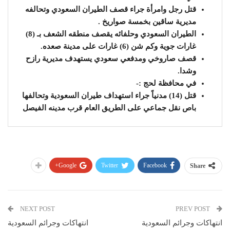
قتل رجل وامرأة جراء قصف الطيران السعودي وتحالفه
مديرية ساقين بخمسة صواريخ .
الطيران السعودي وحلفائه يقصف منطقه الشعف بـ (8)
غارات جوية وكم شن (6) غارات على مدينة صعده.
قصف صاروخي ومدفعي سعودي يستهدف مديرية رازح
وشدا.
في محافظة لحج :-
قتل (14) مدنياً جراء استهداف طيران السعودية وتحالفها
باص نقل جماعي على الطريق العام قرب مدينه الفيصل
Google+
Twitter
Facebook
Share
NEXT POST
PREV POST
انتهاكات وجرائم السعودية
انتهاكات وجرائم السعودية