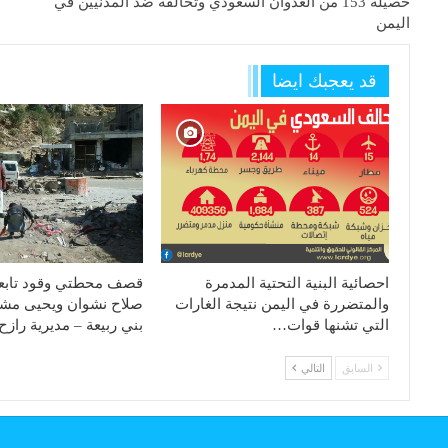
حصيلة 153 من العدوان السعودي وتحالفه ضد المدنيين في
اليمن
قد يعجبك ايضا
احصائية البنية التحتية المدمرة
قصف محطتي وقود تابعة 
والمتضررة في اليمن نتيجة الغارات
صلاح نشوان ويحيى مش
التي تشنها قوات…
بني ربيعة – مديرية راز
السابق
التالي