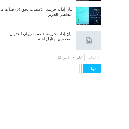
بيان إدانة جريمة الاغتصاب بحق (6) فتيات
منطقتي الجوير…
بيان إدانة جريمة قصف طيران العدوان
السعودي لمنازل آهلة…
السابق
التالي
1 من 26
ندوات