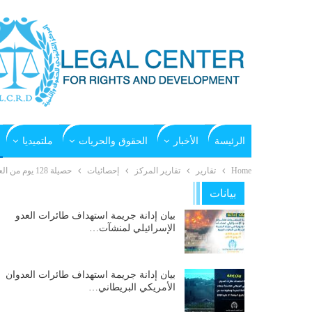
الرئيسة
الأخبار
الحقوق والحريات
ملتميديا
Home
تقارير
تقارير المركز
إحصائيات
حصيلة 128 يوم من العدوان السعودي وتحالفه على اليمن
بيانات
بيان إدانة جريمة استهداف طائرات العدو
الإسرائيلي لمنشآت…
بيان إدانة جريمة استهداف طائرات العدوان
الأمريكي البريطاني…