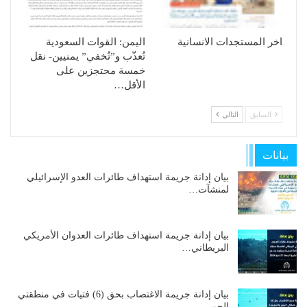
اخر المستجدات الانسانية
الیمن: القوات السعودیة
تُعذّب و”تُخفي” یمنیین- نقل
خمسة محتجزین على
الأقل…
السابق
التالي
بيانات
بيان إدانة جريمة استهداف طائرات العدو الإسرائيلي
لمنشآت…
بيان إدانة جريمة استهداف طائرات العدوان الأمريكي
البريطاني…
بيان إدانة جريمة الاغتصاب بحق (6) فتيات في منطقتي
الجوير…