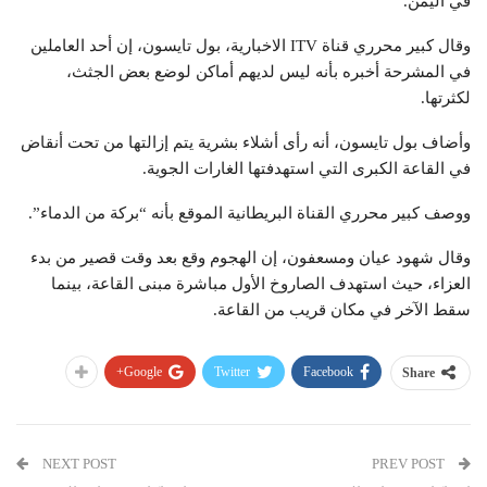
في اليمن.
وقال كبير محرري قناة ITV الاخبارية، بول تايسون، إن أحد العاملين
في المشرحة أخبره بأنه ليس لديهم أماكن لوضع بعض الجثث،
لكثرتها.
وأضاف بول تايسون، أنه رأى أشلاء بشرية يتم إزالتها من تحت أنقاض
في القاعة الكبرى التي استهدفتها الغارات الجوية.
ووصف كبير محرري القناة البريطانية الموقع بأنه “بركة من الدماء”.
وقال شهود عيان ومسعفون، إن الهجوم وقع بعد وقت قصير من بدء
العزاء، حيث استهدف الصاروخ الأول مباشرة مبنى القاعة، بينما
سقط الآخر في مكان قريب من القاعة.
Google+
Twitter
Facebook
Share
NEXT POST
PREV POST