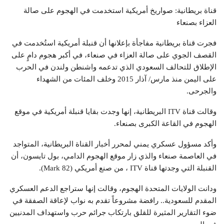
قناة بريطانية: صواريخ أمريكية استخدمت في الهجوم على صالة
العزاء بصنعاء
فجرت قناة بريطانية مفاجأة بإعلانها أن قنبلة أمريكية استُخدمت في
القصف الجوي على صالة العزاء في صنعاء، في أكبر هجوم دامٍ على
الإطلاق للتحالف السعودي الذي تدعمه واشنطن ولندن في الحرب
على اليمن منذ مارس/ آذار 2015 وخلف المئات من الشهداء
والجرحى.
وقالت قناة ITV البريطانية، إنها وجدت بقايا قنبلة أمريكية في موقع
الهجوم في القاعة الكبرى بصنعاء.
وأكد مسؤول عسكري يمني لمحرر أخبار القناة البريطانية، المتواجد
في العاصمة صنعاء والذي زار موقع الهجوم الدامي، بول تايسون، أن
القنبلة التي وجدتها قناة ITV ، من صنع أمريكي (Mark 82).
ودانت الولايات المتحدة الهجوم، وقالت إنها ستراجع الدعم العسكري
المقدم للسعودية.. رافضة مشروعاً تقدم به نواب لإعاقة الصفقة في
ضوء التقارير المثيرة للقلق بارتكاب جرائم حرب واستهداف المدنيين