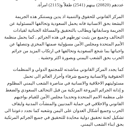
عددهم (20820) بينهم (2541) طفلاً و(2115) امرأة.
المركز القانوني للحقوق والتنمية اذ يدين ويستنكر هذه الجريمة
البشعة بحق الانسانية فانه يحمل السعودية وتحالفها المسئولية عن
الجريمة وسابقاتها ويطالب بالتحقيق والمسائلة الجنائية لقيادات
التحالف وجميع من يثبت تورطهم في هذه الجرائم , كما يحمل منظمة
الأمم المتحدة ومجلس الأمن مسؤولية صمتها المخزي وتنصلها عن
واجباتها بما شجع السعودية وتحالفها في ارتكاب المزيد من جرائم
الحرب بحق الشعب اليمني وبصورة اكثر وحشية .
كما يجدد المركز القانوني مناشدته للمجتمع الدولي و المنظمات
الحقوقية والانسانية وجميع شرفاء وأحرار العالم الى تحمل
مسئوليتهم الاخلاقية والانسانية في مناصرة الشعب اليمني المظلوم
و إدانة الجرائم المروعة المرتكبة من قبل التحالف السعودي والضغط
على منظمة الامم المتحدة وتحديدا مجلس الأمن للقيام بواجبهم
القانوني والاخلاقي في حماية المدنيين والمنشآت المدنية وايقاف
الحرب وجميع أشكال العدوان على اليمن وشعبه كما نجدد دعوتنا الى
تشكيل لجنة تحقيق دولية محايدة للتحقيق في جميع الجرائم المرتكبة
بحق ابناء الشعب اليمني.