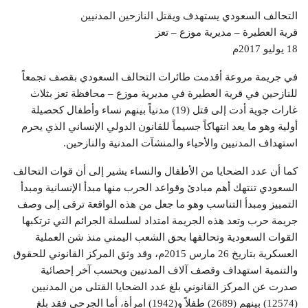
التحالف السعودي يستهدف ويقتل النازحين المدنيين
قرية العطيرة – مديرية موزع – تعز
18 يوليو 2017م
في جريمة مروعة أقدمت طائرات التحالف السعودي بقصف تجمعاً
للنازحين في قرية العطيرة في مديرية موزع – محافظة تعز بثلاث
غارات جوية أدت إلى قتل (19) مدنياً بينهم نساء وأطفال كحصيلة
أولية وهو ما يعد انتهاكاً جسيماً للقانون الدولي الإنساني الذي يحرم
استهداف المدنيين والأحياء والمنشآت المدنية والنازحين.
كما أن عدد الضحايا من الأطفال والنساء يشير إلى أن قوات التحالف
السعودي تنتهك أهم مبادئ وقواعد الحرب منها مبدأ الإنسانية ومبدأ
التمييز ومبدأ التناسب وهو ما جعل من هذه الواقعة ترقى إلى وصف
جريمة حرب وتعد هذه الجريمة امتداد لسلسلة الجرائم التي ترتكبها
القوات السعودية وتحالفها بحق الشعب اليمني منذ شن العملية
العسكرية بتاريخ 26 مارس 2015م، وقد وثق المركز القانوني للحقوق
والتنمية استهداف وقصف آلاف المدنيين وبحسب آخر إحصائية
صدرت عن المركز القانوني بلغ عدد الضحايا القتلى من المدنيين
(12574) بينهم (2689) طفلاً و(1942) امرأة، أما الجرحى فقد بلغ