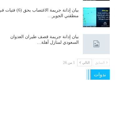
بيان إدانة جريمة الاغتصاب بحق (6) فتيات
منطقتي الجوير…
بيان إدانة جريمة قصف طيران العدوان
السعودي لمنازل آهلة…
السابق
التالي
1 من 26
ندوات