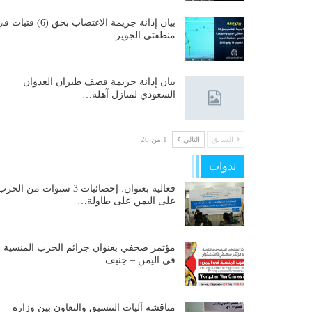
بيان إدانة جريمة الاغتصاب بحق (6) فتيات
منطقتي الجوير…
بيان إدانة جريمة قصف طيران العدوان
السعودي لمنازل آهلة…
السابق
التالي
1 من 26
ندوات
فعالية بعنوان: إحصائيات 3 سنوات من الحر
على اليمن على طاولة…
مؤتمر صحفي بعنوان جرائم الحرب المنسية
في اليمن – جنيف…
مناقشة آليات التنسيق والتعاون بين وزارة