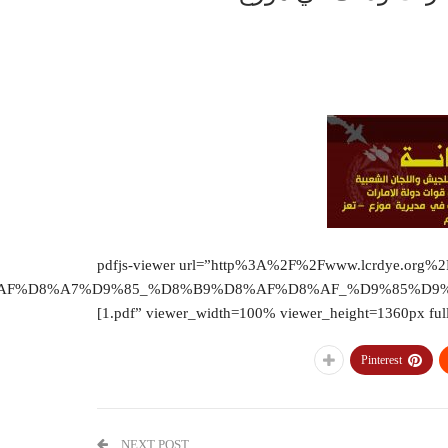
[pdfjs-viewer url=”http%3A%2F%2Fwww.lcrdye.org%
8%AF%D8%A7%D9%85_%D8%B9%D8%AF%D8%AF_%D9%85%D9
1.pdf” viewer_width=100% viewer_height=1360px fulls
Pinterest
NEXT POST