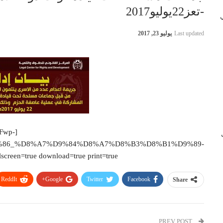
-تعز22يوليو2017
 في
Last updated
يوليو 23, 2017
2Fwp-
ب
%86_%D8%A7%D9%84%D8%A7%D8%B3%D8%B1%D9%89-
creen=true download=true print=true]
ReddIt
Google+
Twitter
Facebook
Share
PREV POST