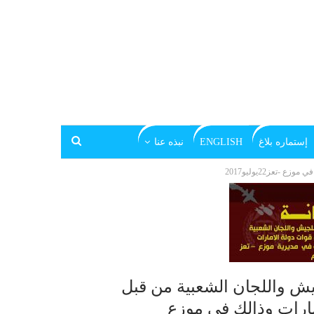
إستماره بلاغ
ENGLISH
نبذه عنا
عز22يوليو2017
جيش واللجان الشعبية من قبل
ارات وذالك في موزع