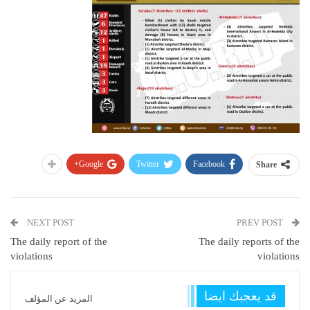
Google+
Twitter
Facebook
Share
NEXT POST
PREV POST
The daily report of the
The daily reports of the
violations
violations
قد يعجبك ايضا
المزيد عن المؤلف