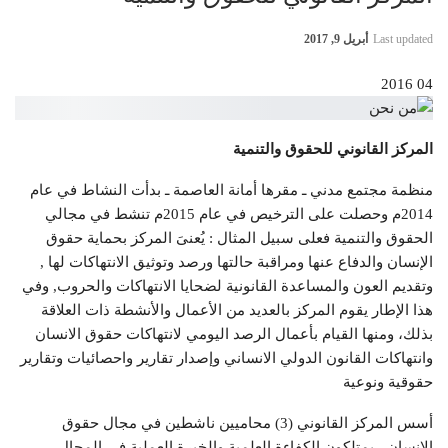
Last updated
أبريل 9, 2017
04 2016
المركز القانوني للحقوق والتنمية
منظمة مجتمع مدني ـ مقرها أمانة العاصمة ـ بدأت النشاط في عام
2014م وحصلت على الترخيص في عام 2015م تنشط في مجالي
الحقوق والتنمية فعلى سبيل المثال : يُعنىَ المركز بحماية حقوق
الإنسان والدفاع عنها ومراقبة حالتها ورصد وتوثيق الانتهاكات لها ,
وتقديم العون والمساعدة القانونية لضحايا الانتهاكات والحروب, وفي
هذا الإطار يقوم المركز بالعديد من الأعمال والأنشطة ذات العلاقة
بذلك، ومنها القيام بأعمال الرصد اليومي لانتهاكات حقوق الانسان
وانتهاكات القانون الدولي الانساني وإصدار تقارير واحصائيات وتقارير
حقوقية ونوعية
أسس المركز القانوني (3) محاميين ناشطين في مجال حقوق
الانسان ، يمتلكون الكفاءة العلمية والخبرة العملية في المجال