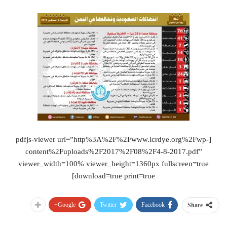
[pdfjs-viewer url=”http%3A%2F%2Fwww.lcrdye.org%2Fwp-
content%2Fuploads%2F2017%2F08%2F4-8-2017.pdf”
viewer_width=100% viewer_height=1360px fullscreen=true
download=true print=true]
Google+
Twitter
Facebook
Share