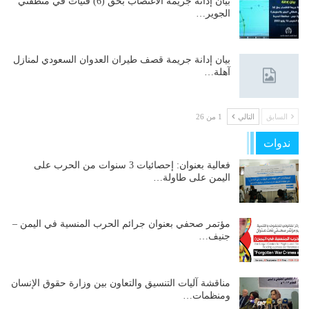
بيان إدانة جريمة الاغتصاب بحق (6) فتيات في منطقتي
الجوير…
بيان إدانة جريمة قصف طيران العدوان السعودي لمنازل
آهلة…
السابق
التالي
1 من 26
ندوات
فعالية بعنوان: إحصائيات 3 سنوات من الحرب على
اليمن على طاولة…
مؤتمر صحفي بعنوان جرائم الحرب المنسية في اليمن –
جنيف…
مناقشة آليات التنسيق والتعاون بين وزارة حقوق الإنسان
ومنظمات…