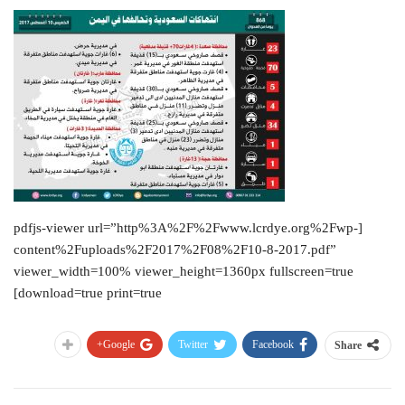
[pdfjs-viewer url=”http%3A%2F%2Fwww.lcrdye.org%2Fwp-
content%2Fuploads%2F2017%2F08%2F10-8-2017.pdf”
viewer_width=100% viewer_height=1360px fullscreen=true
download=true print=true]
Google+
Twitter
Facebook
Share