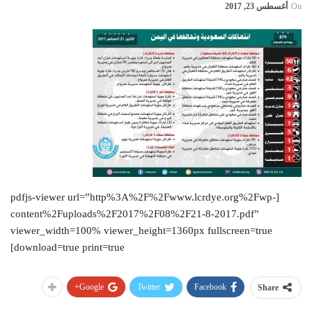
On
أغسطس 23, 2017
[pdfjs-viewer url=”http%3A%2F%2Fwww.lcrdye.org%2Fwp-
content%2Fuploads%2F2017%2F08%2F21-8-2017.pdf”
viewer_width=100% viewer_height=1360px fullscreen=true
download=true print=true]
Google+
Twitter
Facebook
Share