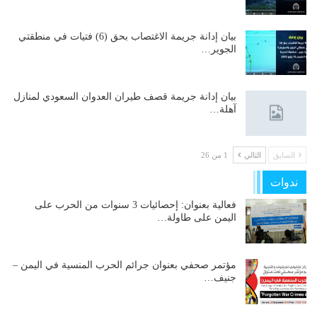
بيان إدانة جريمة الاغتصاب بحق (6) فتيات في منطقتي
الجوير…
بيان إدانة جريمة قصف طيران العدوان السعودي لمنازل
آهلة…
السابق
التالي
1 من 26
ندوات
فعالية بعنوان: إحصائيات 3 سنوات من الحرب على
اليمن على طاولة…
مؤتمر صحفي بعنوان جرائم الحرب المنسية في اليمن –
جنيف…