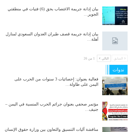
بيان إدانة جريمة الاغتصاب بحق (6) فتيات في منطقتي
الجوير…
بيان إدانة جريمة قصف طيران العدوان السعودي لمنازل
آهلة…
السابق
التالي
1 من 26
ندوات
فعالية بعنوان: إحصائيات 3 سنوات من الحرب على
اليمن على طاولة…
مؤتمر صحفي بعنوان جرائم الحرب المنسية في اليمن –
جنيف…
مناقشة آليات التنسيق والتعاون بين وزارة حقوق الإنسان