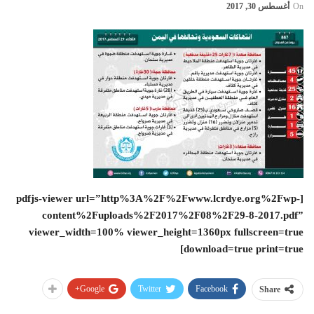
On
أغسطس 30, 2017
[pdfjs-viewer url=”http%3A%2F%2Fwww.lcrdye.org%2Fwp-
content%2Fuploads%2F2017%2F08%2F29-8-2017.pdf”
viewer_width=100% viewer_height=1360px fullscreen=true
download=true print=true]
Google+
Twitter
Facebook
Share