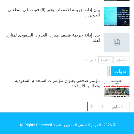
بيان إدانة جريمة الاغتصاب بحق (6) فتيات في منطقتي
الجوير…
بيان إدانة جريمة قصف طيران العدوان السعودي لمنازل
آهلة…
السابق
التالي
1 من 26
ندوات
مؤتمر صحفي بعنوان مؤشرات استخدام السعودية
وتحالفها لأاسلحة…
السابق
1
2
© 2026 - المركز القانوني للحقوق والتنمية. All Rights Reserved.