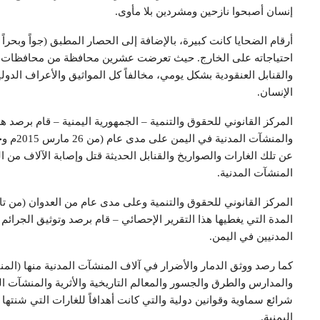
إنسان أصبحوا نازحين ومشردين بلا مأوى.
أرقام الضحايا كانت كبيرة، بالإضافة إلى الحصار المطبق (جواً وبحراً
احتياجاته على الخارج. حيث تعرضت عشرين محافظة من محافظات ال
والقنابل العنقودية بشكل يومي، مخالفاً كل المواثيق والأعراف الدولي
الإنسان.
المركز القانوني للحقوق والتنمية – الجمهورية اليمنية – قام برصد هذ
عن تلك الغارات والصواريخ والقنابل الحديثة قتل وإصابة الآلاف من الضح
المنشآت المدنية.
المدة التي يغطيها هذا التقرير الإحصائي – قام برصد وتوثيق الجرائم 
المدنيين في اليمن.
كما رصد ووثق الدمار والأضرار في آلاف المنشآت المدنية منها (ال
والمدارس والطرق والجسور والمعالم التاريخية والأثرية والمنشآت 
شرائع سماوية وقوانين دولية والتي كانت أهدافاً للغارات التي شنت
اليمنية.