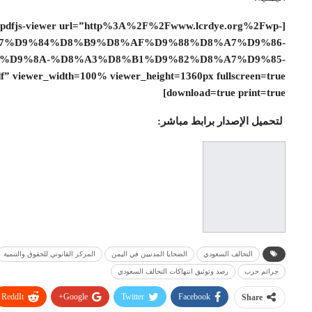
[pdfjs-viewer url=”http%3A%2F%2Fwww.lcrdye.org%2Fwp-
D8%A7%D9%84%D8%B9%D8%AF%D9%88%D8%A7%D9%86-
%D9%8A-%D8%A3%D8%B1%D9%82%D8%A7%D9%85-
er_width=100% viewer_height=1360px fullscreen=true
download=true print=true]
لتحميل الإصدار برابط مباشر:
التحالف السعودي
الضحايا المدنيين في اليمن
المركز القانوني للحقوق والتنمية
جرائم حرب
رصد وتوثيق انتهاكات التحالف السعودي
ReddIt
Google+
Twitter
Facebook
Share