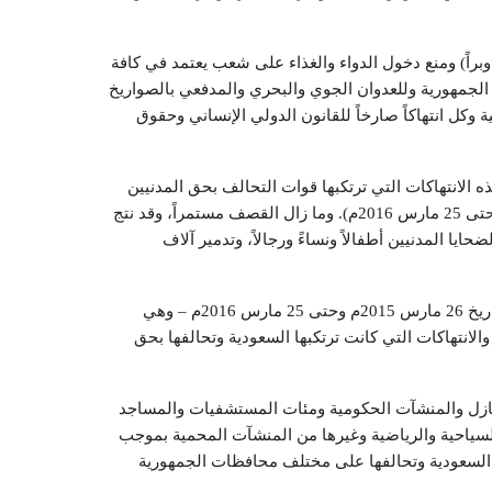
 وبراً) ومنع دخول الدواء والغذاء على شعب يعتمد في كافة
جمهورية وللعدوان الجوي والبحري والمدفعي بالصواريخ
ة وكل انتهاكاً صارخاً للقانون الدولي الإنساني وحقوق
ه الانتهاكات التي ترتكبها قوات التحالف بحق المدنيين
والمنشآت المدنية في اليمن على مدى عام (من 26 مارس 2015م وحتى 25 مارس 2016م). وما زال القصف مستمراً، وقد نتج
ايا المدنيين أطفالاً ونساءً ورجالاً، وتدمير آلاف
المركز القانوني للحقوق والتنمية وعلى مدى عام من العدوان (من تاريخ 26 مارس 2015م وحتى 25 مارس 2016م – وهي
والانتهاكات التي كانت ترتكبها السعودية وتحالفها بحق
منازل والمنشآت الحكومية ومئات المستشفيات والمساجد
السياحية والرياضية وغيرها من المنشآت المحمية بموجب
ها السعودية وتحالفها على مختلف محافظات الجمهورية