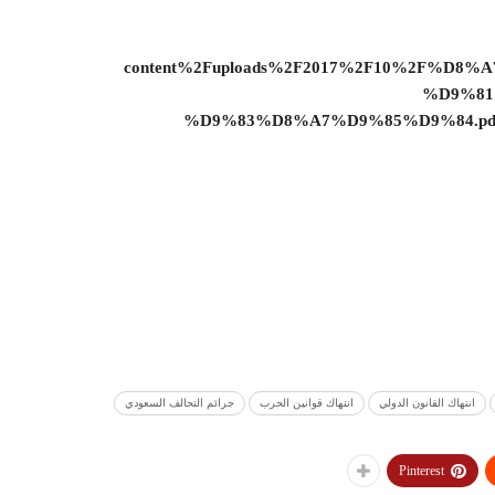
content%2Fuploads%2F2017%2F10%2F%
%D9%81
%D9%83%D8%A7%D9%85%D9%84.pdf” view
انتهاك القانون الدولي
انتهاك قوانين الحرب
جرائم التحالف السعودي
Pinterest