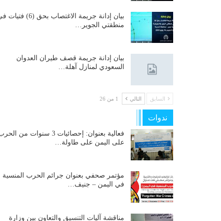
بيان إدانة جريمة الاغتصاب بحق (6) فتيات
منطقتي الجوير…
بيان إدانة جريمة قصف طيران العدوان
السعودي لمنازل آهلة…
السابق
التالي
1 من 26
ندوات
فعالية بعنوان: إحصائيات 3 سنوات من الحر
على اليمن على طاولة…
مؤتمر صحفي بعنوان جرائم الحرب المنسية
في اليمن – جنيف…
مناقشة آليات التنسيق والتعاون بين وزارة