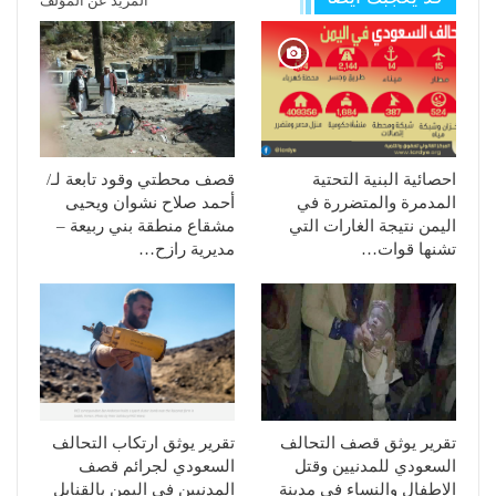
المزيد عن المؤلف
احصائية البنية التحتية
قصف محطتي وقود تابعة لـ/
المدمرة والمتضررة في
أحمد صلاح نشوان ويحيى
اليمن نتيجة الغارات التي
مشقاع منطقة بني ربيعة –
تشنها قوات…
مديرية رازح…
تقرير يوثق قصف التحالف
تقرير يوثق ارتكاب التحالف
السعودي للمدنيين وقتل
السعودي لجرائم قصف
الاطفال والنساء في مدينة
المدنيين في اليمن بالقنابل