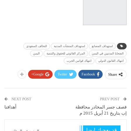
استهداف المصانع
استهداف المنشآت المدنية
التحالف السعودي
الضحايا المدنيين في اليمن
المركز القانوني للحقوق والتنمية
اليمن
انتهاك القانون الدولي
انتهاك قوانين الحرب
Google+
Twitter
Facebook
Share
NEXT POST
PREV POST
قصف جسر المخادر محافظة
أهدافنا
إب بتاريخ 21 أبريل 2015 م
قد يعجبك ايضا