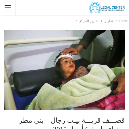
Home
تقارير
تقارير المركز
قصـــف قريـــة بيـت رجال – بني مطر–