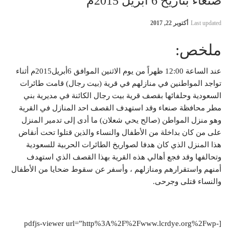
صنعاء بتاريخ 6 أبريل 2015م
Last updated
أكتوبر 22, 2017
ملخص:
عند الساعة 12:00 ظهراً من يوم الاثنين الموافق 6أبريل2015م أثناء
تواجد المواطنين في منازلهم في قرية (بيت رجال) قامت طائرات
السعودية وحلفائها بقصف قرية بيت رجال الكائنة في مديرية بني
مطر محافظة صنعاء وقد استهدف القصف احد المنازل في القرية
وهو منزل المواطن (صالح يحي شعلان) ما أدى إلى تدمير المنزل
على من كان بداخلة من الأطفال والنساء والذين قتلوا تحت أنقاض
هذا المنزل الذي كان هدفا لصواريخ الطائرات الحربية للسعودية
وتحالفها وقد فجع أهالي هذه القرية بهذا القصف الذي استهدف
أمنهم واستقرارهم ومنازلهم ، وأسفر عن سقوط ضحايا من الأطفال
والنساء قتلى وجرحى.
[pdfjs-viewer url=”http%3A%2F%2Fwww.lcrdye.org%2Fwp-