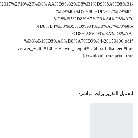
s%2F2017%2F10%2F%D8%AA%D9%82%D8%B1%D9%8A%D8%B1-
%D9%85%D9%86%D8%B2%D9%84-
%D8%B5%D8%A7%D9%84%D8%AD-
%D8%B4%D8%B9%D9%84%D8%A7%D9%86-
%D8%A8%D9%8A%D8%AA-
%D8%B1%D8%AC%D8%A7%D9%84-20150406.pdf”
viewer_width=100% viewer_height=1360px fullscreen=true
download=true print=true]
لتحميل التقرير برابط مباشر: