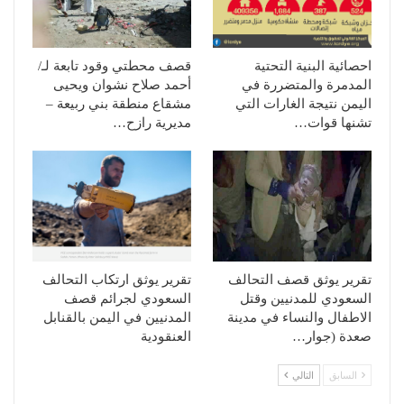
احصائية البنية التحتية
قصف محطتي وقود تابعة لـ/
المدمرة والمتضررة في
أحمد صلاح نشوان ويحيى
اليمن نتيجة الغارات التي
مشقاع منطقة بني ربيعة –
تشنها قوات…
مديرية رازح…
تقرير يوثق قصف التحالف
تقرير يوثق ارتكاب التحالف
السعودي للمدنيين وقتل
السعودي لجرائم قصف
الاطفال والنساء في مدينة
المدنيين في اليمن بالقنابل
صعدة (جوار…
العنقودية
السابق
التالي