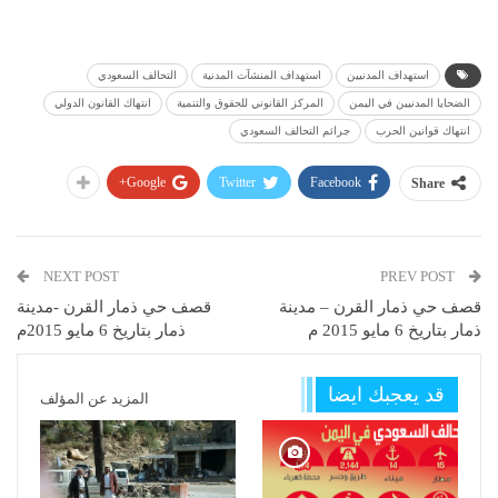
استهداف المدنيين
استهداف المنشآت المدنية
التحالف السعودي
الضحايا المدنيين في اليمن
المركز القانوني للحقوق والتنمية
انتهاك القانون الدولي
انتهاك قوانين الحرب
جرائم التحالف السعودي
Google+
Twitter
Facebook
Share
NEXT POST
PREV POST
قصف حي ذمار القرن – مدينة
قصف حي ذمار القرن -مدينة
ذمار بتاريخ 6 مايو 2015 م
ذمار بتاريخ 6 مايو 2015م
قد يعجبك ايضا
المزيد عن المؤلف