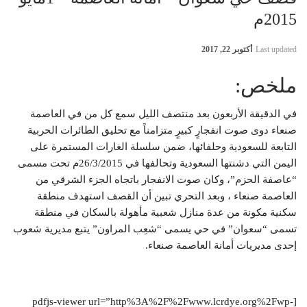
2015م
Last updated
أكتوبر 22, 2017
ملخص:
في الدقيقة الأربعون بعد منتصف الليل سمع كل من في العاصمة
صنعاء دوى صوت انفجارٍ كبيرٍ متزامناً مع تحليق الطائرات الحربية
التابعة للسعودية وحلفائها، ضمن سلسلة الغارات المستمرة على
اليمن التي دشنتها السعودية وتحالفها في 26/3/2015م تحت مسمى
“عاصفة الحزم”، وكان صوت الانفجار باتجاه الجزء الشرقي من
العاصمة صنعاء ، وبعد التحري تبين أن القصف استهدف منطقة
سكنية مكونة من عدة منازل شعبية مأهولة بالسكان في منطقة
تسمى “سعوان” في حي يسمى “شعِب المراون” يتبع مديرية شعوب
إحدى مديريات أمانة العاصمة صنعاء.
[pdfjs-viewer url=”http%3A%2F%2Fwww.lcrdye.org%2Fwp-