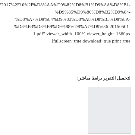
s%2F2017%2F10%2F%D8%AA%D9%82%D8%B1%D9%8A%D8%B1-
%D9%85%D9%86%D8%B2%D9%84-
%D8%A7%D9%84%D9%83%D8%A8%D8%B3%D9%8A-
%D8%B3%D8%B9%D9%88%D8%A7%D9%86-20150501-
1.pdf” viewer_width=100% viewer_height=1360px
fullscreen=true download=true print=true]
لتحميل التقرير برابط مباشر: