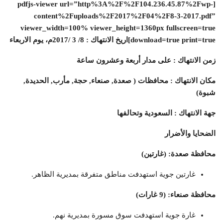
[pdfjs-viewer url=”http%3A%2F%2F104.236.45.87%2Fwp-
content%2Fuploads%2F2017%2F04%2F8-3-2017.pdf”
viewer_width=100% viewer_height=1360px fullscreen=true
download=true print=true]اريخ الانتهاك : 8/ 3 /2017م، يوم الاربعاء
زمن الانتهاك : على مدار أربعة وعشرون ساعة
مكان الانتهاك : محافظات ( صعدة, صنعاء, حجة, مأرب, الحديدة,
شبوة)
جهة الانتهاك : السعودية وتحالفها
الضحايا والأضرار
محافظة صعدة: (غارتين)
غارتين جوية استهدفت مناطق متفرقة بمديرية الظاهر.
محافظة صنعاء: (9 غارات)
غارة جوية استهدفت سوق مسورة بمديرية نهم.