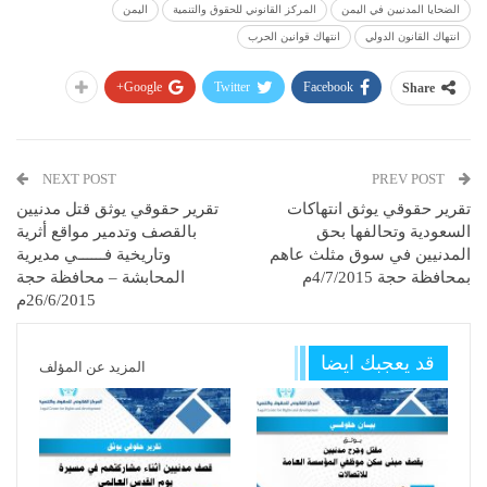
الضحايا المدنيين في اليمن
المركز القانوني للحقوق والتنمية
اليمن
انتهاك القانون الدولي
انتهاك قوانين الحرب
Google+
Twitter
Facebook
Share
NEXT POST
PREV POST
تقرير حقوقي يوثق انتهاكات
تقرير حقوقي يوثق قتل مدنيين
السعودية وتحالفها بحق
بالقصف وتدمير مواقع أثرية
المدنيين في سوق مثلث عاهم
وتاريخية فــــــي مديرية
بمحافظة حجة 4/7/2015م
المحابشة – محافظة حجة
26/6/2015م
قد يعجبك ايضا
المزيد عن المؤلف