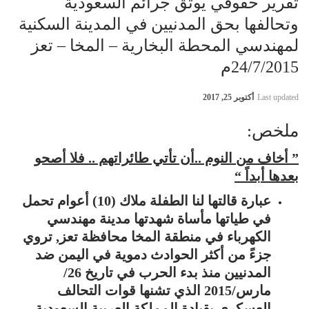
تقرير حقوقي يوثق جرائم السعودية
وتحالفها بحق المدنيين في المدينة السكنية
لمهندسي المحطة البخارية – المخا – تعز
24/7/2015م
Last updated
أكتوبر 25, 2017
ملخص:
” أخاف من النوم ..أن تأتي طائراتهم .. فلا أصحو
بعدها أبداً “
عبارة قالتها لنا الطفلة ملاك (10) أعوام تحمل
في طياتها مأساة شهدتها مدينة مهندسي
الكهرباء في منطقة المخا محافظة تعز, تروي
جزءً من أكثر الحوادث دموية في اليمن ضد
المدنيين منذ بدء الحرب في تاريخ 26/
مارس/2015 الذي تشنها قوات التحالف
العسكري بقيادة المملكة العربية السعودية