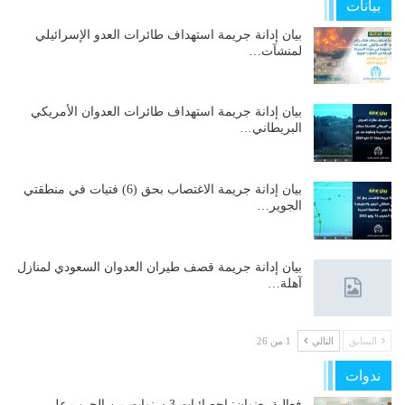
بيانات
بيان إدانة جريمة استهداف طائرات العدو الإسرائيلي
لمنشآت…
بيان إدانة جريمة استهداف طائرات العدوان الأمريكي
البريطاني…
بيان إدانة جريمة الاغتصاب بحق (6) فتيات في منطقتي
الجوير…
بيان إدانة جريمة قصف طيران العدوان السعودي لمنازل
آهلة…
السابق
التالي
1 من 26
ندوات
فعالية بعنوان: إحصائيات 3 سنوات من الحرب على