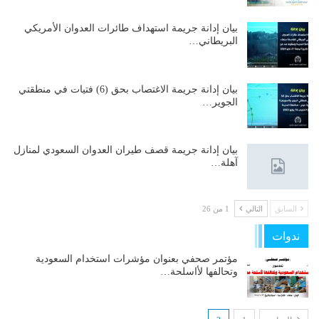
بيان إدانة جريمة استهداف طائرات العدوان الأمريكي
البريطاني…
بيان إدانة جريمة الاغتصاب بحق (6) فتيات في منطقتي
الجوير…
بيان إدانة جريمة قصف طيران العدوان السعودي لمنازل
آهلة…
السابق
التالي
1 من 26
ندوات
مؤتمر صحفي بعنوان مؤشرات استخدام السعودية
وتحالفها لأاسلحة…