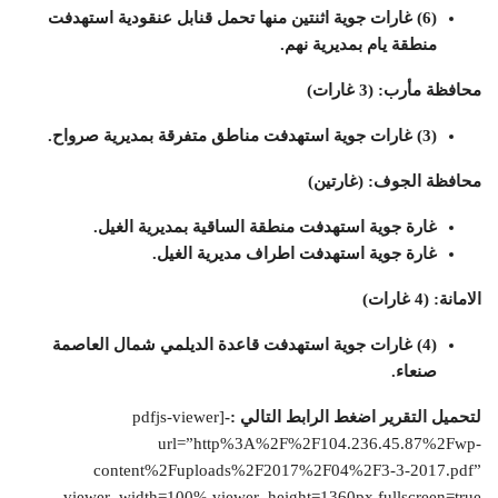
(6) غارات جوية اثنتين منها تحمل قنابل عنقودية استهدفت
منطقة يام بمديرية نهم.
محافظة مأرب: (3 غارات)
(3) غارات جوية استهدفت مناطق متفرقة بمديرية صرواح.
محافظة الجوف: (غارتين)
غارة جوية استهدفت منطقة الساقية بمديرية الغيل.
غارة جوية استهدفت اطراف مديرية الغيل.
الامانة: (4 غارات)
(4) غارات جوية استهدفت قاعدة الديلمي شمال العاصمة
صنعاء.
لتحميل التقرير اضغط الرابط التالي :-
[pdfjs-viewer
url=”http%3A%2F%2F104.236.45.87%2Fwp-
content%2Fuploads%2F2017%2F04%2F3-3-2017.pdf”
viewer_width=100% viewer_height=1360px fullscreen=true