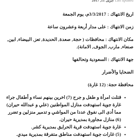
Last updated
أبريل 11, 2017
اريخ الانتهاك : 3/3/2017م، يوم الجمعة
زمن الانتهاك : على مدار أربعة وعشرون ساعة
مكان الانتهاك : محافظات ( حجة, صعدة, الحديدة, تعز, البيضاء, ابين,
صنعاء, مارب, الجوف, الامانة).
جهة الانتهاك : السعودية وتحالفها
الضحايا والأضرار
محافظة حجة: (12 غارة)
قتلت امرأة و طفل و جرح (7) اخرين بينهم نساء و أطفال جراء
غارة جوية استهدفت منازل المواطنين (علي و عبدالله حيران)
مما أدى الى نفوق عددا من المواشي و تدمير منزلين و تضرر
(6) منازل مجاورة بمديرية حيران.
غارة جوية استهدفت قرية الحرايق بمديرية كشر.
(5) غارات جوية استهدفت مناطق متفرقة بمديرية ميدي.