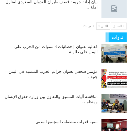
بيان إدانة جريمة قصف طيران العدوان السعودي لمنازل
آهلة…
السابق
التالي
1 من 26
ندوات
فعالية بعنوان: إحصائيات 3 سنوات من الحرب على
اليمن على طاولة…
مؤتمر صحفي بعنوان جرائم الحرب المنسية في اليمن –
جنيف…
مناقشة آليات التنسيق والتعاون بين وزارة حقوق الإنسان
ومنظمات…
تنمية قدرات منظمات المجتمع المدني