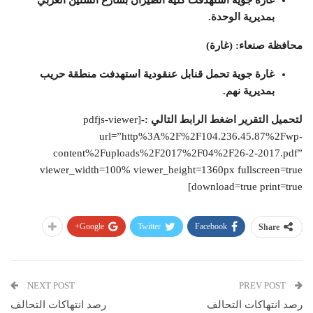
غارة جوية استهدفت كلية الطيران بشارع الستين
الغربي
بمديرية الوحدة.
محافظة صنعاء: (غارة)
غارة جوية تحمل قنابل عنقودية استهدفت منطقة حريب
بمديرية نهم
.
لتحميل التقرير اضغط الرابط التالي :-
[pdfjs-viewer
url=”http%3A%2F%2F104.236.45.87%2Fwp-
content%2Fuploads%2F2017%2F04%2F26-2-2017.pdf”
viewer_width=100% viewer_height=1360px fullscreen=true
download=true print=true]
Google+
Twitter
Facebook
Share
NEXT POST
PREV POST
رصد انتهاكات التحالف
رصد انتهاكات التحالف