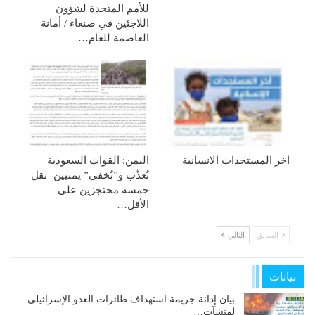
للأمم المتحدة لشؤون
اللاجئين في صنعاء / أمانة
العاصمة للعام…
اخر المستجدات الانسانية
الیمن: القوات السعودیة
تُعذّب و”تُخفي” یمنیین- نقل
خمسة محتجزین على
الأقل…
السابق
التالي
بيانات
بيان إدانة جريمة استهداف طائرات العدو الإسرائيلي
لمنشآت…