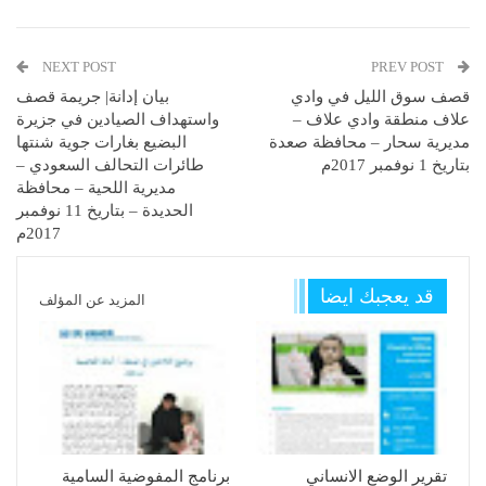
NEXT POST
PREV POST
قصف سوق الليل في وادي
بيان إدانة| جريمة قصف
علاف منطقة وادي علاف –
واستهداف الصيادين في جزيرة
مديرية سحار – محافظة صعدة
البضيع بغارات جوية شنتها
بتاريخ 1 نوفمبر 2017م
طائرات التحالف السعودي –
مديرية اللحية – محافظة
الحديدة – بتاريخ 11 نوفمبر
2017م
قد يعجبك ايضا
المزيد عن المؤلف
تقرير الوضع الانساني
برنامج المفوضية السامية