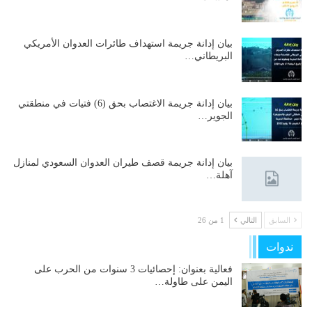
بيان إدانة جريمة استهداف طائرات العدوان الأمريكي
البريطاني…
بيان إدانة جريمة الاغتصاب بحق (6) فتيات في منطقتي
الجوير…
بيان إدانة جريمة قصف طيران العدوان السعودي لمنازل
آهلة…
السابق
التالي
1 من 26
ندوات
فعالية بعنوان: إحصائيات 3 سنوات من الحرب على
اليمن على طاولة…