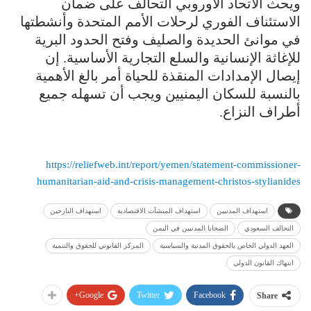
ويحث الاتحاد الأوروبي التحالف على ضمان
الاستئناف الفوري لرحلات الأمم المتحدة وأنشطتها
في موانئ الحديدة والصليف وفتح الحدود البرية
للإغاثة الإنسانية والسلع التجارية الأساسية. إن
إيصال الإمدادات المنقذة للحياة أمر بالغ الأهمية
بالنسبة للسكان اليمنيين ويجب أن تسهله جميع
أطراف النزاع.
https://reliefweb.int/report/yemen/statement-commissioner-
humanitarian-aid-and-crisis-management-christos-stylianides
استهداف المدنيين
استهداف المنشآت الاقتصادية
استهداف النازحين
التحالف السعودي
الضحايا المدنيين في اليمن
العهد الدولي الخاص بالحقوق المدنية والسياسية
المركز القانوني للحقوق والتنمية
انتهاك القانون الدولي
Google+
Twitter
Facebook
Share